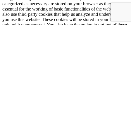
categorized as necessary are stored on your browser as they are
essential for the working of basic functionalities of the website. We
also use third-party cookies that help us analyze and understand how
you use this website. These cookies will be stored in your browser
only with your consent. You also have the option to opt-out of these
cookies. But opting out of some of these cookies may affect your
browsing experience.
Necessary
Necessary
Întotdeauna activate
Necessary cookies are absolutely essential for the website to
function properly. These cookies ensure basic functionalities and
security features of the website, anonymously.
Cookie
Durată
Descriere
This cookie is set by GDPR
Cookie Consent plugin. The cookie
cookielawinfo-
11
is used to store the user consent for
checkbox-analytics
months
the cookies in the category
"Analytics".
The cookie is set by GDPR cookie
cookielawinfo-
11
consent to record the user consent
checkbox-functional
months
for the cookies in the category
"Functional".
This cookie is set by GDPR