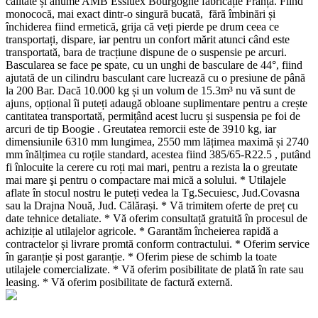
calitate și anume AMB Essiuex Bourgogne fabricație Franța. Fiind
monococă, mai exact dintr-o singură bucată, fără îmbinări și
închiderea fiind ermetică, grija că veți pierde pe drum ceea ce
transportați, dispare, iar pentru un confort mărit atunci când este
transportată, bara de tracțiune dispune de o suspensie pe arcuri.
Bascularea se face pe spate, cu un unghi de basculare de 44°, fiind
ajutată de un cilindru basculant care lucrează cu o presiune de până
la 200 Bar. Dacă 10.000 kg și un volum de 15.3m³ nu vă sunt de
ajuns, opțional îi puteți adaugă obloane suplimentare pentru a crește
cantitatea transportată, permițând acest lucru și suspensia pe foi de
arcuri de tip Boogie . Greutatea remorcii este de 3910 kg, iar
dimensiunile 6310 mm lungimea, 2550 mm lățimea maximă și 2740
mm înălțimea cu roțile standard, acestea fiind 385/65-R22.5 , putând
fi înlocuite la cerere cu roți mai mari, pentru a rezista la o greutate
mai mare şi pentru o compactare mai mică a solului. * Utilajele
aflate în stocul nostru le puteți vedea la Tg.Secuiesc, Jud.Covasna
sau la Drajna Nouă, Jud. Călărași. * Vă trimitem oferte de preț cu
date tehnice detaliate. * Vă oferim consultață gratuită în procesul de
achiziție al utilajelor agricole. * Garantăm încheierea rapidă a
contractelor și livrare promtă conform contractului. * Oferim service
în garanție și post garanție. * Oferim piese de schimb la toate
utilajele comercializate. * Vă oferim posibilitate de plată în rate sau
leasing. * Vă oferim posibilitate de factură externă.