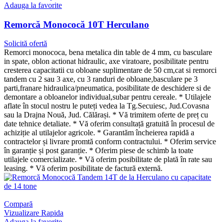
Adauga la favorite
Remorcă Monococă 10T Herculano
Solicită ofertă
Remorci monococa, bena metalica din table de 4 mm, cu basculare
in spate, oblon actionat hidraulic, axe viratoare, posibilitate pentru
cresterea capacitatii cu obloane suplimentare de 50 cm,cat si remorci
tandem cu 2 sau 3 axe, cu 3 randuri de obloane,basculare pe 3
parti,franare hidraulica/pneumatica, posibilitate de deschidere si de
demontare a obloanelor individual,subar pentru cereale. * Utilajele
aflate în stocul nostru le puteți vedea la Tg.Secuiesc, Jud.Covasna
sau la Drajna Nouă, Jud. Călărași. * Vă trimitem oferte de preț cu
date tehnice detaliate. * Vă oferim consultață gratuită în procesul de
achiziție al utilajelor agricole. * Garantăm încheierea rapidă a
contractelor și livrare promtă conform contractului. * Oferim service
în garanție și post garanție. * Oferim piese de schimb la toate
utilajele comercializate. * Vă oferim posibilitate de plată în rate sau
leasing. * Vă oferim posibilitate de factură externă.
Compară
Vizualizare Rapida
Adauga la favorite