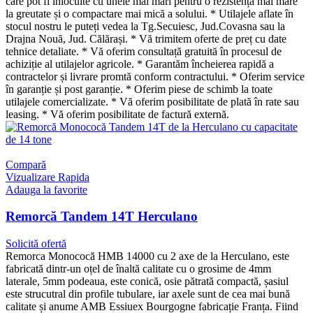
care pot fi înlocuite cu unele mai mari pentru o rezistență mai mare
la greutate și o compactare mai mică a solului. * Utilajele aflate în
stocul nostru le puteți vedea la Tg.Secuiesc, Jud.Covasna sau la
Drajna Nouă, Jud. Călărași. * Vă trimitem oferte de preț cu date
tehnice detaliate. * Vă oferim consultață gratuită în procesul de
achiziție al utilajelor agricole. * Garantăm încheierea rapidă a
contractelor și livrare promtă conform contractului. * Oferim service
în garanție și post garanție. * Oferim piese de schimb la toate
utilajele comercializate. * Vă oferim posibilitate de plată în rate sau
leasing. * Vă oferim posibilitate de factură externă.
Compară
Vizualizare Rapida
Adauga la favorite
Remorcă Tandem 14T Herculano
Solicită ofertă
Remorca Monococă HMB 14000 cu 2 axe de la Herculano, este
fabricată dintr-un oțel de înaltă calitate cu o grosime de 4mm
laterale, 5mm podeaua, este conică, osie pătrată compactă, șasiul
este strucutral din profile tubulare, iar axele sunt de cea mai bună
calitate și anume AMB Essiuex Bourgogne fabricație Franța. Fiind