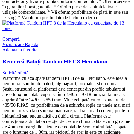
contractelor și livrare promtă conform contractului. * Oferim service
în garanție și post garanție. * Oferim piese de schimb la toate
utilajele comercializate. * Vă oferim posibilitate de plată în rate sau
leasing. * Vă oferim posibilitate de factură externă.
Compară
Vizualizare Rapida
Adauga la favorite
Remorcă Baloți Tandem HPT 8 Herculano
Solicită ofertă
Platforma cu axa spate tandem HPT 8 de la Herculano, este ideală
pentru transportul de baloți, big bag-uri, boxpaleti și nu numai.
Șasiul structural al platformei este conceput din profile tubulare și
are o lungime totală cuprinsă între 9495 – 9718 mm, iar lățimea sa
cuprinsă între 2430 – 2550 mm. Vine echipată cu roți standard de
435/50 R19.5, cu posibilitatea de a schimba roțile cu unele mai mari
pentru a rezista la o sarcină mai mare, iar frânarea la cerere, poate fi
hidraulică sau pneumatică cu dublu circuit. Platforma este
confecționată din tablă de oțel de cea mai bună calitate cu o grosime
de 4mm cu marginile laterale demontabile 5cm, cadrul față și spate
are o lungime de 1.80m, iar piciorul de sprijin este cu acționare