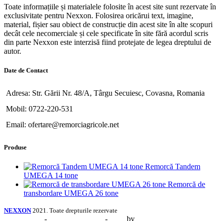
Toate informațiile și materialele folosite în acest site sunt rezervate în
exclusivitate pentru Nexxon. Folosirea oricărui text, imagine,
material, fișier sau obiect de construcție din acest site în alte scopuri
decât cele necomerciale și cele specificate în site fără acordul scris
din parte Nexxon este interzisă fiind protejate de legea dreptului de
autor.
Date de Contact
Adresa: Str. Gării Nr. 48/A, Târgu Secuiesc, Covasna, Romania
Mobil: 0722-220-531
Email: ofertare@remorciagricole.net
Produse
Remorcă Tandem
UMEGA 14 tone
Remorcă de
transbordare UMEGA 26 tone
NEXXON
2021. Toate drepturile rezervate
Web Design
-
Identitate Vizuală
-
SEO
by
CIDEV Concept.