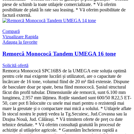
piese de schimb la toate utilajele comercializate. * Vă oferim
posibilitate de plată în rate sau leasing. * Vă oferim posibilitate de
factură externă.
Compară
Vizualizare Rapida
Adauga la favorite
Remorcă Monococă Tandem UMEGA 16 tone
Solicită ofertă
Remorca Monococă SPC16BS de la UMEGA este soluția optimă
pentru cele mai exigente lucrări și utilizatori, are o capacitate de
încărcare de 16 tone, volumul fiind de 20 m³ fără extensie. Dispune
de basculare doar pe spate, bena fiind monococă. Șasiul structural
făcut din profil tubular. Dimensiunile ale remorcii, sunt 6.100 mm
lungimea, 2.957 mm lățimea. Roțile standard sunt 600/50 R22,5 ET-
50, care pot fi înlocuite cu unele mai mari pentru o rezistență mai
mare la greutate și o compactare mai mică a solului. * Utilajele aflate
în stocul nostru le puteți vedea la Tg.Secuiesc, Jud.Covasna sau la
Drajna Nouă, Jud. Călărași. * Vă trimitem oferte de preț cu date
tehnice detaliate. * Vă oferim consultață gratuită în procesul de
achiziție al utilajelor agricole. * Garantăm încheierea rapidă a