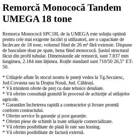
Remorcă Monococă Tandem
UMEGA 18 tone
Remorca Monococă SPC18L de la UMEGA este soluția optimă
pentru cele mai exigente lucrări și utilizatori, are o capacitate de
încărcare de 18 tone, volumul fiind de 26 m³ fără extensie. Dispune
de basculare doar pe spate, bena fiind monococă. Șasiul structural
făcut din profil tubular. Dimensiunile ale remorcii, sunt 7.837 mm
lungimea, 2.184 mm lățimea. Roțile standard sunt 710/50 26,5″ ET-
50.
* Utilajele aflate în stocul nostru le puteți vedea la Tg.Secuiesc,
Jud.Covasna sau la Drajna Nouă, Jud. Călărași.
* Vă trimitem oferte de preț cu date tehnice detaliate.
* Vă oferim consultață gratuită în procesul de achiziție al utilajelor
agricole.
* Garantăm încheierea rapidă a contractelor și livrare promtă
conform contractului.
* Oferim service în garanție și post garanție.
* Oferim piese de schimb la toate utilajele comercializate.
* Vă oferim posibilitate de plată în rate sau leasing.
* Vă oferim posibilitate de factură externă.