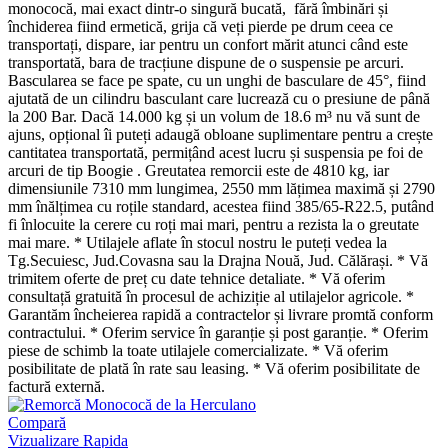
monococă, mai exact dintr-o singură bucată, fără îmbinări și
închiderea fiind ermetică, grija că veți pierde pe drum ceea ce
transportați, dispare, iar pentru un confort mărit atunci când este
transportată, bara de tracțiune dispune de o suspensie pe arcuri.
Bascularea se face pe spate, cu un unghi de basculare de 45°, fiind
ajutată de un cilindru basculant care lucrează cu o presiune de până
la 200 Bar. Dacă 14.000 kg și un volum de 18.6 m³ nu vă sunt de
ajuns, opțional îi puteți adaugă obloane suplimentare pentru a crește
cantitatea transportată, permițând acest lucru și suspensia pe foi de
arcuri de tip Boogie . Greutatea remorcii este de 4810 kg, iar
dimensiunile 7310 mm lungimea, 2550 mm lățimea maximă și 2790
mm înălțimea cu roțile standard, acestea fiind 385/65-R22.5, putând
fi înlocuite la cerere cu roți mai mari, pentru a rezista la o greutate
mai mare. * Utilajele aflate în stocul nostru le puteți vedea la
Tg.Secuiesc, Jud.Covasna sau la Drajna Nouă, Jud. Călărași. * Vă
trimitem oferte de preț cu date tehnice detaliate. * Vă oferim
consultață gratuită în procesul de achiziție al utilajelor agricole. *
Garantăm încheierea rapidă a contractelor și livrare promtă conform
contractului. * Oferim service în garanție și post garanție. * Oferim
piese de schimb la toate utilajele comercializate. * Vă oferim
posibilitate de plată în rate sau leasing. * Vă oferim posibilitate de
factură externă.
Compară
Vizualizare Rapida