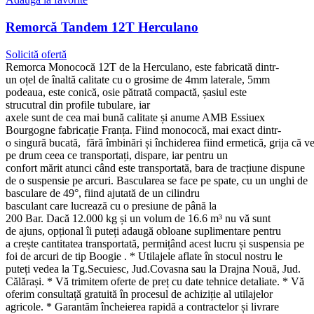
Remorcă Tandem 12T Herculano
Solicită ofertă
Remorca Monococă 12T de la Herculano, este fabricată dintr-
un oțel de înaltă calitate cu o grosime de 4mm laterale, 5mm
podeaua, este conică, osie pătrată compactă, șasiul este
strucutral din profile tubulare, iar
axele sunt de cea mai bună calitate și anume AMB Essiuex
Bourgogne fabricație Franța. Fiind monococă, mai exact dintr-
o singură bucată, fără îmbinări și închiderea fiind ermetică, grija că ve
pe drum ceea ce transportați, dispare, iar pentru un
confort mărit atunci când este transportată, bara de tracțiune dispune
de o suspensie pe arcuri. Bascularea se face pe spate, cu un unghi de
basculare de 49°, fiind ajutată de un cilindru
basculant care lucrează cu o presiune de până la
200 Bar. Dacă 12.000 kg și un volum de 16.6 m³ nu vă sunt
de ajuns, opțional îi puteți adaugă obloane suplimentare pentru
a crește cantitatea transportată, permițând acest lucru și suspensia pe
foi de arcuri de tip Boogie . * Utilajele aflate în stocul nostru le
puteți vedea la Tg.Secuiesc, Jud.Covasna sau la Drajna Nouă, Jud.
Călărași. * Vă trimitem oferte de preț cu date tehnice detaliate. * Vă
oferim consultață gratuită în procesul de achiziție al utilajelor
agricole. * Garantăm încheierea rapidă a contractelor și livrare