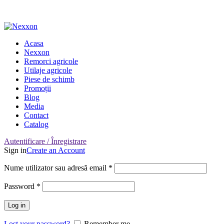
Adresa: Târgu Secuiesc, Covasna, Romania
Nr. Telefon: 0722-220-531
Acasa
Nexxon
Remorci agricole
Utilaje agricole
Piese de schimb
Promoții
Blog
Media
Contact
Catalog
Autentificare / Înregistrare
Sign in
Create an Account
Nume utilizator sau adresă email
*
Password
*
Log in
Lost your password?
Remember me