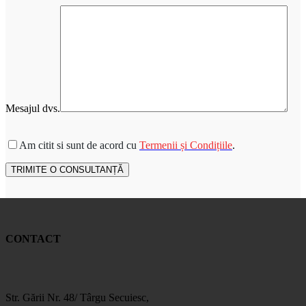
Mesajul dvs.
Please leave this field empty.
Am citit si sunt de acord cu
Termenii și Condițiile
.
CONTACT
Str. Gării Nr. 48/ Târgu Secuiesc,