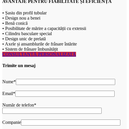
AVANTAJE PENTRU FIABILITATE ȘI EFICIENȚĂ
• Șasiu din profil tubular
• Design nou a benei
• Benă conică
• Posibilitate de mărire a capacității cu extensii
• Cilindru basculare special
• Design unic de prelată
• Axele și ansamblurile de frânare întărite
• Sistem de frânare îmbunătățit
CONSULTANȚĂ PERSONALIZATĂ
Trimite un mesaj
Nume*
Email*
Număr de telefon*
Companie