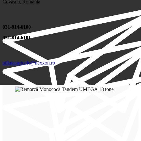
Covasna, Romania
031-814-6100
031-814-6101
utilajeagricole@nexxon.ro