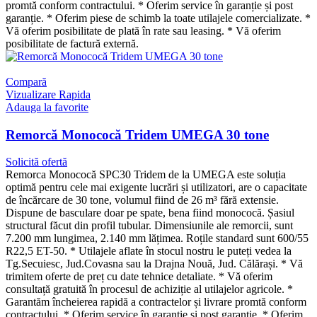
promtă conform contractului. * Oferim service în garanție și post
garanție. * Oferim piese de schimb la toate utilajele comercializate. *
Vă oferim posibilitate de plată în rate sau leasing. * Vă oferim
posibilitate de factură externă.
Compară
Vizualizare Rapida
Adauga la favorite
Remorcă Monococă Tridem UMEGA 30 tone
Solicită ofertă
Remorca Monococă SPC30 Tridem de la UMEGA este soluția
optimă pentru cele mai exigente lucrări și utilizatori, are o capacitate
de încărcare de 30 tone, volumul fiind de 26 m³ fără extensie.
Dispune de basculare doar pe spate, bena fiind monococă. Șasiul
structural făcut din profil tubular. Dimensiunile ale remorcii, sunt
7.200 mm lungimea, 2.140 mm lățimea. Roțile standard sunt 600/55
R22,5 ET-50. * Utilajele aflate în stocul nostru le puteți vedea la
Tg.Secuiesc, Jud.Covasna sau la Drajna Nouă, Jud. Călărași. * Vă
trimitem oferte de preț cu date tehnice detaliate. * Vă oferim
consultață gratuită în procesul de achiziție al utilajelor agricole. *
Garantăm încheierea rapidă a contractelor și livrare promtă conform
contractului. * Oferim service în garanție și post garanție. * Oferim