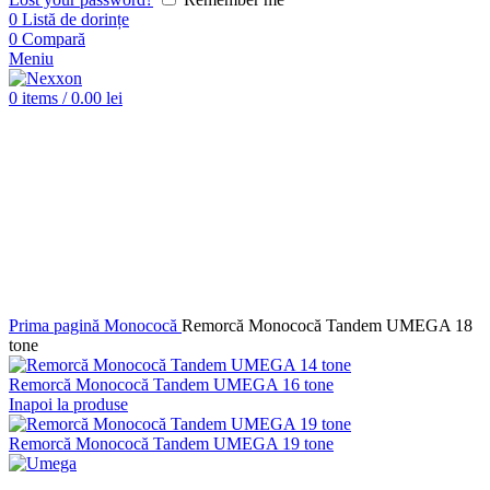
0
Listă de dorințe
0
Compară
Meniu
0
items
/
0.00
lei
Click pentru a mări imaginea
Prima pagină
Monococă
Remorcă Monococă Tandem UMEGA 18
tone
Remorcă Monococă Tandem UMEGA 16 tone
Inapoi la produse
Remorcă Monococă Tandem UMEGA 19 tone