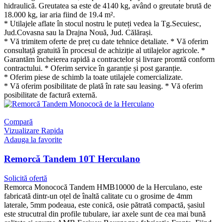
hidraulică. Greutatea sa este de 4140 kg, având o greutate brută de
18.000 kg, iar aria fiind de 19.4 m².
* Utilajele aflate în stocul nostru le puteți vedea la Tg.Secuiesc,
Jud.Covasna sau la Drajna Nouă, Jud. Călărași.
* Vă trimitem oferte de preț cu date tehnice detaliate. * Vă oferim
consultață gratuită în procesul de achiziție al utilajelor agricole. *
Garantăm încheierea rapidă a contractelor și livrare promtă conform
contractului. * Oferim service în garanție și post garanție.
* Oferim piese de schimb la toate utilajele comercializate.
* Vă oferim posibilitate de plată în rate sau leasing. * Vă oferim
posibilitate de factură externă.
Compară
Vizualizare Rapida
Adauga la favorite
Remorcă Tandem 10T Herculano
Solicită ofertă
Remorca Monococă Tandem HMB10000 de la Herculano, este
fabricată dintr-un oțel de înaltă calitate cu o grosime de 4mm
laterale, 5mm podeaua, este conică, osie pătrată compactă, șasiul
este strucutral din profile tubulare, iar axele sunt de cea mai bună