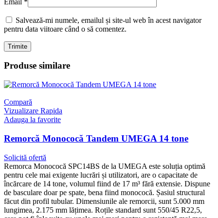
Email
*
Salvează-mi numele, emailul și site-ul web în acest navigator
pentru data viitoare când o să comentez.
Produse similare
Compară
Vizualizare Rapida
Adauga la favorite
Remorcă Monococă Tandem UMEGA 14 tone
Solicită ofertă
Remorca Monococă SPC14BS de la UMEGA este soluția optimă
pentru cele mai exigente lucrări și utilizatori, are o capacitate de
încărcare de 14 tone, volumul fiind de 17 m³ fără extensie. Dispune
de basculare doar pe spate, bena fiind monococă. Șasiul structural
făcut din profil tubular. Dimensiunile ale remorcii, sunt 5.000 mm
lungimea, 2.175 mm lățimea. Roțile standard sunt 550/45 R22,5,