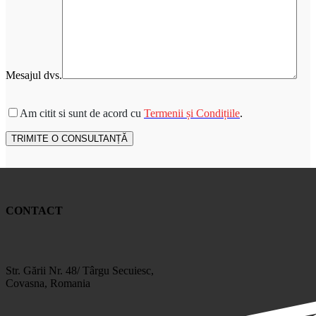
Mesajul dvs.
Please leave this field empty.
Am citit si sunt de acord cu
Termenii și Condițiile
.
CONTACT
Str. Gării Nr. 48/ Târgu Secuiesc,
Covasna, Romania