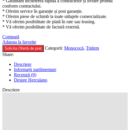
* Garantăm încheierea rapidă a contractelor și livrare promtă
conform contractului.
* Oferim service în garanție și post garanție.
* Oferim piese de schimb la toate utilajele comercializate.
* Vă oferim posibilitate de plată în rate sau leasing.
* Vă oferim posibilitate de factură externă.
Compară
Adauga la favorite
Categorii:
Monococă
,
Tridem
Solicita Ofertă de preț
Share:
Descriere
Informații suplimentare
Recenzii (0)
Despre Herculano
Descriere