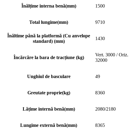
Înălțime interna benă(mm)
1500
Total lungime(mm)
9710
Înăltime până la platformă (Cu anvelope
1430
standard) (mm)
Vert. 3000 / Oriz.
Încărcăre la bara de tracțiune (kg)
32000
Unghiul de basculare
49
Greutate proprie(kg)
8360
Lățime internă benă(mm)
2080/2180
Lungime externă benă(mm)
8365