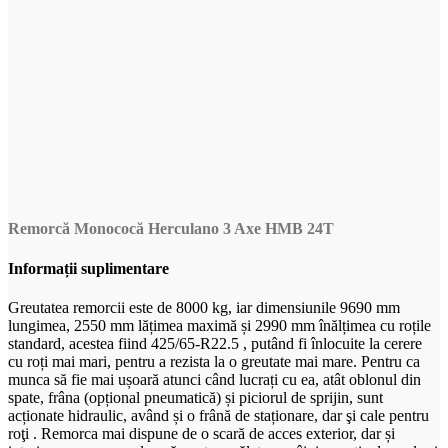
Remorcă Monococă Herculano 3 Axe HMB 24T
Informații suplimentare
Greutatea remorcii este de 8000 kg, iar dimensiunile 9690 mm
lungimea, 2550 mm lățimea maximă și 2990 mm înălțimea cu roțile
standard, acestea fiind 425/65-R22.5 , putând fi înlocuite la cerere
cu roți mai mari, pentru a rezista la o greutate mai mare. Pentru ca
munca să fie mai ușoară atunci când lucrați cu ea, atât oblonul din
spate, frâna (opțional pneumatică) și piciorul de sprijin, sunt
acționate hidraulic, având și o frână de staționare, dar şi cale pentru
roţi . Remorca mai dispune de o scară de acces exterior, dar și