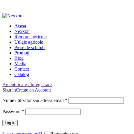
Adresa: Târgu Secuiesc, Covasna, Romania
Nr. Telefon: 0722-220-531
Acasa
Nexxon
Remorci agricole
Utilaje agricole
Piese de schimb
Promoții
Blog
Media
Contact
Catalog
Autentificare / Înregistrare
Sign in
Create an Account
Nume utilizator sau adresă email
*
Password
*
Log in
Lost your password?
Remember me