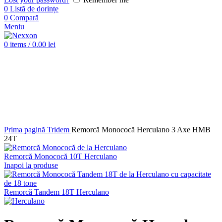
0
Listă de dorințe
0
Compară
Meniu
0
items
/
0.00
lei
Click pentru a mări imaginea
Prima pagină
Tridem
Remorcă Monococă Herculano 3 Axe HMB
24T
Remorcă Monococă 10T Herculano
Inapoi la produse
Remorcă Tandem 18T Herculano