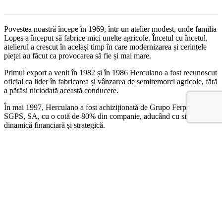
Povestea noastră începe în 1969, într-un atelier modest, unde familia
Lopes a început să fabrice mici unelte agricole. Încetul cu încetul,
atelierul a crescut în același timp în care modernizarea și cerințele
pieței au făcut ca provocarea să fie și mai mare.
Primul export a venit în 1982 și în 1986 Herculano a fost recunoscut
oficial ca lider în fabricarea și vânzarea de semiremorci agricole, fără
a părăsi niciodată această conducere.
În mai 1997, Herculano a fost achiziționată de Grupo Ferpinta
SGPS, SA, cu o cotă de 80% din companie, aducând cu sine o nouă
dinamică financiară și strategică.
Produse similare