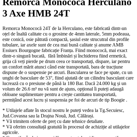
Remorcă Monococă Herculano
3 Axe HMB 24T
Remorca Monococă 24T de la Herculano, este fabricată dintr-un
oțel de înaltă calitate cu o grosime de 4mm laterale, 5mm podeaua,
este conică, osie pătrată compactă, șasiul este strucutral din profile
tubulare, iar axele sunt de cea mai bună calitate și anume AMB
Essiuex Bourgogne fabricație Franța. Fiind monococă, mai exact
dintr-o singură bucată, fără îmbinări și închiderea fiind ermetică,
grija că veți pierde pe drum ceea ce transportați, dispare, iar pentru
un confort mărit atunci când este transportată, bara de tracțiune
dispune de o suspensie pe arcuri. Bascularea se face pe spate, cu un
unghi de basculare de 53°, fiind ajutată de un cilindru basculant care
lucrează cu o presiune de până la 180 Bar. Dacă 24.000 kg și un
volum de 26.6 m³ nu vă sunt de ajuns, opțional îi puteți adaugă
obloane suplimentare pentru a crește cantitatea transportată,
permițând acest lucru și suspensia pe foi de arcuri de tip Boogie .
* Utilajele aflate în stocul nostru le puteți vedea la Tg.Secuiesc,
Jud.Covasna sau la Drajna Nouă, Jud. Călărași.
* Vă trimitem oferte de preț cu date tehnice detaliate.
* Vă oferim consultață gratuită în procesul de achiziție al utilajelor
agricole.