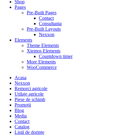
Shop
Pages
Pre-Built Pages
Contact
Consultanta
Pre-Built Layouts
Nexxon
Elements
Theme Elements
Xtemos Elements
Countdown timer
More Elements
WooCommerce
Acasa
Nexxon
Remorci agricole
Utilaje agricole
Piese de schimb
Promoții
Blog
Media
Contact
Catalog
Listă de dorințe