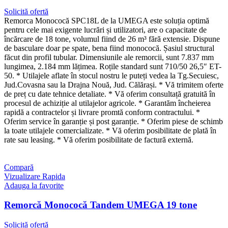
Solicită ofertă
Remorca Monococă SPC18L de la UMEGA este soluția optimă
pentru cele mai exigente lucrări și utilizatori, are o capacitate de
încărcare de 18 tone, volumul fiind de 26 m³ fără extensie. Dispune
de basculare doar pe spate, bena fiind monococă. Șasiul structural
făcut din profil tubular. Dimensiunile ale remorcii, sunt 7.837 mm
lungimea, 2.184 mm lățimea. Roțile standard sunt 710/50 26,5″ ET-
50. * Utilajele aflate în stocul nostru le puteți vedea la Tg.Secuiesc,
Jud.Covasna sau la Drajna Nouă, Jud. Călărași. * Vă trimitem oferte
de preț cu date tehnice detaliate. * Vă oferim consultață gratuită în
procesul de achiziție al utilajelor agricole. * Garantăm încheierea
rapidă a contractelor și livrare promtă conform contractului. *
Oferim service în garanție și post garanție. * Oferim piese de schimb
la toate utilajele comercializate. * Vă oferim posibilitate de plată în
rate sau leasing. * Vă oferim posibilitate de factură externă.
Compară
Vizualizare Rapida
Adauga la favorite
Remorcă Monococă Tandem UMEGA 19 tone
Solicită ofertă