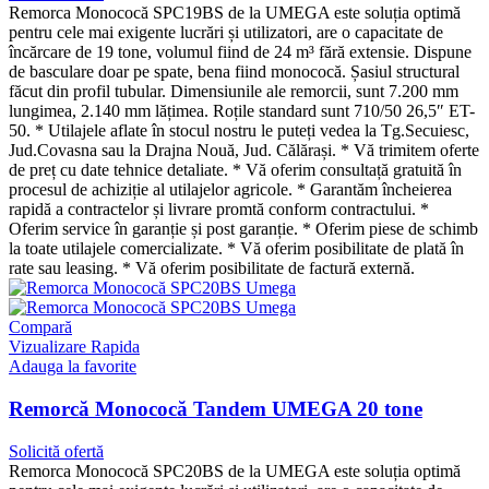
Remorca Monococă SPC19BS de la UMEGA este soluția optimă
pentru cele mai exigente lucrări și utilizatori, are o capacitate de
încărcare de 19 tone, volumul fiind de 24 m³ fără extensie. Dispune
de basculare doar pe spate, bena fiind monococă. Șasiul structural
făcut din profil tubular. Dimensiunile ale remorcii, sunt 7.200 mm
lungimea, 2.140 mm lățimea. Roțile standard sunt 710/50 26,5″ ET-
50. * Utilajele aflate în stocul nostru le puteți vedea la Tg.Secuiesc,
Jud.Covasna sau la Drajna Nouă, Jud. Călărași. * Vă trimitem oferte
de preț cu date tehnice detaliate. * Vă oferim consultață gratuită în
procesul de achiziție al utilajelor agricole. * Garantăm încheierea
rapidă a contractelor și livrare promtă conform contractului. *
Oferim service în garanție și post garanție. * Oferim piese de schimb
la toate utilajele comercializate. * Vă oferim posibilitate de plată în
rate sau leasing. * Vă oferim posibilitate de factură externă.
Compară
Vizualizare Rapida
Adauga la favorite
Remorcă Monococă Tandem UMEGA 20 tone
Solicită ofertă
Remorca Monococă SPC20BS de la UMEGA este soluția optimă