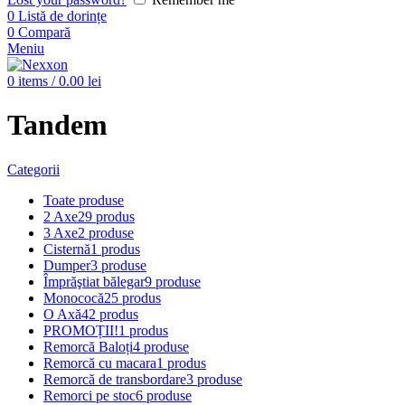
0
Listă de dorințe
0
Compară
Meniu
0
items
/
0.00
lei
Tandem
Categorii
Toate
produse
2 Axe
29 produs
3 Axe
2 produse
Cisternă
1 produs
Dumper
3 produse
Împrăştiat bălegar
9 produse
Monococă
25 produs
O Axă
42 produs
PROMOȚII!
1 produs
Remorcă Baloți
4 produse
Remorcă cu macara
1 produs
Remorcă de transbordare
3 produse
Remorci pe stoc
6 produse