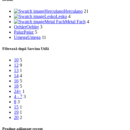
Herculano
Herculano
21
Lesko
Lesko
4
Metal Fach
Metal Fach
4
Oehler
Oehler
3
Palaz
Palaz
5
Umega
Umega
11
Filtrează după Sarcina Utilă
10
5
12
9
13
1
14
4
16
5
18
5
24+
1
4 - 7
3
8
3
15
1
19
1
20
2
Produse adăugate recent