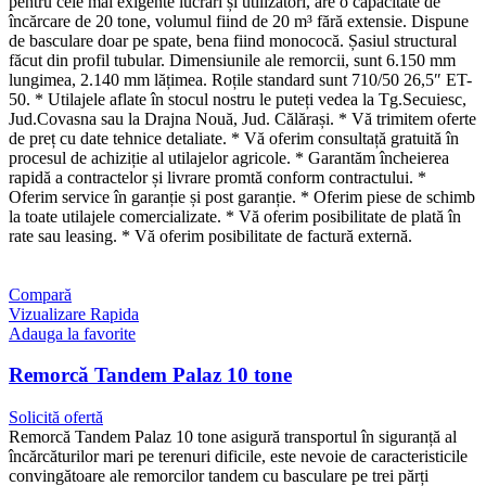
pentru cele mai exigente lucrări și utilizatori, are o capacitate de
încărcare de 20 tone, volumul fiind de 20 m³ fără extensie. Dispune
de basculare doar pe spate, bena fiind monococă. Șasiul structural
făcut din profil tubular. Dimensiunile ale remorcii, sunt 6.150 mm
lungimea, 2.140 mm lățimea. Roțile standard sunt 710/50 26,5″ ET-
50. * Utilajele aflate în stocul nostru le puteți vedea la Tg.Secuiesc,
Jud.Covasna sau la Drajna Nouă, Jud. Călărași. * Vă trimitem oferte
de preț cu date tehnice detaliate. * Vă oferim consultață gratuită în
procesul de achiziție al utilajelor agricole. * Garantăm încheierea
rapidă a contractelor și livrare promtă conform contractului. *
Oferim service în garanție și post garanție. * Oferim piese de schimb
la toate utilajele comercializate. * Vă oferim posibilitate de plată în
rate sau leasing. * Vă oferim posibilitate de factură externă.
Compară
Vizualizare Rapida
Adauga la favorite
Remorcă Tandem Palaz 10 tone
Solicită ofertă
Remorcă Tandem Palaz 10 tone asigură transportul în siguranță al
încărcăturilor mari pe terenuri dificile, este nevoie de caracteristicile
convingătoare ale remorcilor tandem cu basculare pe trei părți