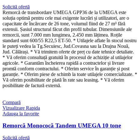
Solicită ofertă
Remorcă de transbordare UMEGA GPP36 de la UMEGA este
soluția optimă pentru cele mai exigente lucrări și utilizatori, are o
capacitate de încărcare de 26 tone, volumul fiind de 27 m³ fără
extensii. Șasiul structural făcut din profil tubular. Dimensiunile ale
remorcii, sunt 7.000 mm lungimea, 2.450 mm lățimea. Roțile
standard sunt 600/55 R22,5 ET-50. * Utilajele aflate în stocul nostru
le puteți vedea la Tg.Secuiesc, Jud.Covasna sau la Drajna Nouă,
Jud. Călărași. * Vă trimitem oferte de preț cu date tehnice detaliate.
* Vă oferim consultață gratuită în procesul de achiziție al utilajelor
agricole. * Garantăm încheierea rapidă a contractelor și livrare
promtă conform contractului. * Oferim service în garanție și post
garanție. * Oferim piese de schimb la toate utilajele comercializate. *
Vă oferim posibilitate de plată în rate sau leasing. * Vă oferim
posibilitate de factură externă.
Compară
Vizualizare Rapida
Adauga la favorite
Remorcă Monococă Tandem UMEGA 10 tone
Solicită ofertă