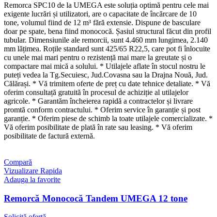
Remorca SPC10 de la UMEGA este soluția optimă pentru cele mai
exigente lucrări și utilizatori, are o capacitate de încărcare de 10
tone, volumul fiind de 12 m³ fără extensie. Dispune de basculare
doar pe spate, bena fiind monococă. Șasiul structural făcut din profil
tubular. Dimensiunile ale remorcii, sunt 4.460 mm lungimea, 2.140
mm lățimea. Roțile standard sunt 425/65 R22,5, care pot fi înlocuite
cu unele mai mari pentru o rezistență mai mare la greutate și o
compactare mai mică a solului. * Utilajele aflate în stocul nostru le
puteți vedea la Tg.Secuiesc, Jud.Covasna sau la Drajna Nouă, Jud.
Călărași. * Vă trimitem oferte de preț cu date tehnice detaliate. * Vă
oferim consultață gratuită în procesul de achiziție al utilajelor
agricole. * Garantăm încheierea rapidă a contractelor și livrare
promtă conform contractului. * Oferim service în garanție și post
garanție. * Oferim piese de schimb la toate utilajele comercializate. *
Vă oferim posibilitate de plată în rate sau leasing. * Vă oferim
posibilitate de factură externă.
Compară
Vizualizare Rapida
Adauga la favorite
Remorcă Monococă Tandem UMEGA 12 tone
Solicită ofertă