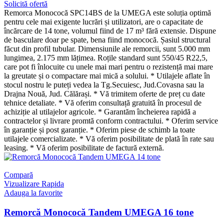
Solicită ofertă
Remorca Monococă SPC14BS de la UMEGA este soluția optimă
pentru cele mai exigente lucrări și utilizatori, are o capacitate de
încărcare de 14 tone, volumul fiind de 17 m³ fără extensie. Dispune
de basculare doar pe spate, bena fiind monococă. Șasiul structural
făcut din profil tubular. Dimensiunile ale remorcii, sunt 5.000 mm
lungimea, 2.175 mm lățimea. Roțile standard sunt 550/45 R22,5,
care pot fi înlocuite cu unele mai mari pentru o rezistență mai mare
la greutate și o compactare mai mică a solului. * Utilajele aflate în
stocul nostru le puteți vedea la Tg.Secuiesc, Jud.Covasna sau la
Drajna Nouă, Jud. Călărași. * Vă trimitem oferte de preț cu date
tehnice detaliate. * Vă oferim consultață gratuită în procesul de
achiziție al utilajelor agricole. * Garantăm încheierea rapidă a
contractelor și livrare promtă conform contractului. * Oferim service
în garanție și post garanție. * Oferim piese de schimb la toate
utilajele comercializate. * Vă oferim posibilitate de plată în rate sau
leasing. * Vă oferim posibilitate de factură externă.
Compară
Vizualizare Rapida
Adauga la favorite
Remorcă Monococă Tandem UMEGA 16 tone