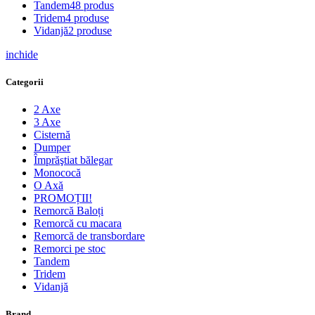
Tandem
48 produs
Tridem
4 produse
Vidanjă
2 produse
inchide
Categorii
2 Axe
3 Axe
Cisternă
Dumper
Împrăştiat bălegar
Monococă
O Axă
PROMOȚII!
Remorcă Baloți
Remorcă cu macara
Remorcă de transbordare
Remorci pe stoc
Tandem
Tridem
Vidanjă
Brand