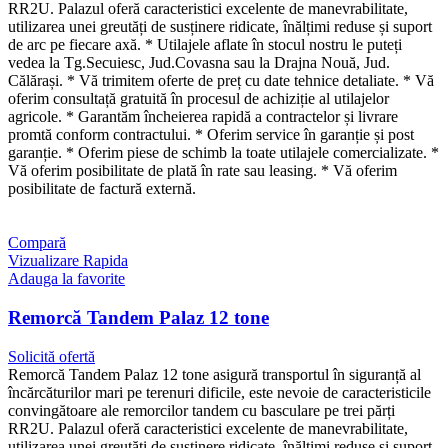
RR2U. Palazul oferă caracteristici excelente de manevrabilitate,
utilizarea unei greutăți de susținere ridicate, înălțimi reduse și suport
de arc pe fiecare axă. * Utilajele aflate în stocul nostru le puteți
vedea la Tg.Secuiesc, Jud.Covasna sau la Drajna Nouă, Jud.
Călărași. * Vă trimitem oferte de preț cu date tehnice detaliate. * Vă
oferim consultață gratuită în procesul de achiziție al utilajelor
agricole. * Garantăm încheierea rapidă a contractelor și livrare
promtă conform contractului. * Oferim service în garanție și post
garanție. * Oferim piese de schimb la toate utilajele comercializate. *
Vă oferim posibilitate de plată în rate sau leasing. * Vă oferim
posibilitate de factură externă.
Compară
Vizualizare Rapida
Adauga la favorite
Remorcă Tandem Palaz 12 tone
Solicită ofertă
Remorcă Tandem Palaz 12 tone asigură transportul în siguranță al
încărcăturilor mari pe terenuri dificile, este nevoie de caracteristicile
convingătoare ale remorcilor tandem cu basculare pe trei părți
RR2U. Palazul oferă caracteristici excelente de manevrabilitate,
utilizarea unei greutăți de susținere ridicate, înălțimi reduse și suport