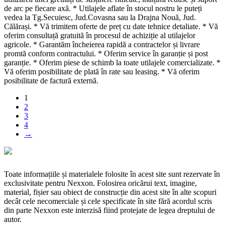
de arc pe fiecare axă. * Utilajele aflate în stocul nostru le puteți
vedea la Tg.Secuiesc, Jud.Covasna sau la Drajna Nouă, Jud.
Călărași. * Vă trimitem oferte de preț cu date tehnice detaliate. * Vă
oferim consultață gratuită în procesul de achiziție al utilajelor
agricole. * Garantăm încheierea rapidă a contractelor și livrare
promtă conform contractului. * Oferim service în garanție și post
garanție. * Oferim piese de schimb la toate utilajele comercializate. *
Vă oferim posibilitate de plată în rate sau leasing. * Vă oferim
posibilitate de factură externă.
1
2
3
4
→
Toate informațiile și materialele folosite în acest site sunt rezervate în
exclusivitate pentru Nexxon. Folosirea oricărui text, imagine,
material, fișier sau obiect de construcție din acest site în alte scopuri
decât cele necomerciale și cele specificate în site fără acordul scris
din parte Nexxon este interzisă fiind protejate de legea dreptului de
autor.