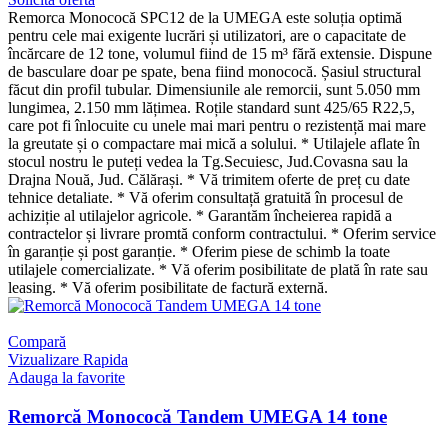
Remorca Monococă SPC12 de la UMEGA este soluția optimă
pentru cele mai exigente lucrări și utilizatori, are o capacitate de
încărcare de 12 tone, volumul fiind de 15 m³ fără extensie. Dispune
de basculare doar pe spate, bena fiind monococă. Șasiul structural
făcut din profil tubular. Dimensiunile ale remorcii, sunt 5.050 mm
lungimea, 2.150 mm lățimea. Roțile standard sunt 425/65 R22,5,
care pot fi înlocuite cu unele mai mari pentru o rezistență mai mare
la greutate și o compactare mai mică a solului. * Utilajele aflate în
stocul nostru le puteți vedea la Tg.Secuiesc, Jud.Covasna sau la
Drajna Nouă, Jud. Călărași. * Vă trimitem oferte de preț cu date
tehnice detaliate. * Vă oferim consultață gratuită în procesul de
achiziție al utilajelor agricole. * Garantăm încheierea rapidă a
contractelor și livrare promtă conform contractului. * Oferim service
în garanție și post garanție. * Oferim piese de schimb la toate
utilajele comercializate. * Vă oferim posibilitate de plată în rate sau
leasing. * Vă oferim posibilitate de factură externă.
Compară
Vizualizare Rapida
Adauga la favorite
Remorcă Monococă Tandem UMEGA 14 tone