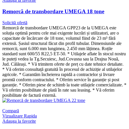
Adauga la favorite
Remorcă de transbordare UMEGA 18 tone
Solicită ofertă
Remorcă de transbordare UMEGA GPP23 de la UMEGA este
soluția optimă pentru cele mai exigente lucrări și utilizatori, are o
capacitate de încărcare de 18 tone, volumul fiind de 23 m³ fără
extensii. Șasiul structural făcut din profil tubular. Dimensiunile ale
remorcii, sunt 6.000 mm lungimea, 2.450 mm lățimea. Roțile
standard sunt 600/55 R22,5 ET-50. * Utilajele aflate în stocul nostru
le puteți vedea la Tg.Secuiesc, Jud.Covasna sau la Drajna Nouă,
Jud. Călărași. * Vă trimitem oferte de preț cu date tehnice detaliate.
* Vă oferim consultață gratuită în procesul de achiziție al utilajelor
agricole. * Garantăm încheierea rapidă a contractelor și livrare
promtă conform contractului. * Oferim service în garanție și post
garanție. * Oferim piese de schimb la toate utilajele comercializate. *
Vă oferim posibilitate de plată în rate sau leasing. * Vă oferim
posibilitate de factură externă.
Compară
Vizualizare Rapida
Adauga la favorite