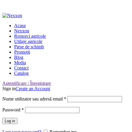
Adresa: Târgu Secuiesc, Covasna, Romania
Nr. Telefon: 0722-220-531
Acasa
Nexxon
Remorci agricole
Utilaje agricole
Piese de schimb
Promoții
Blog
Media
Contact
Catalog
Autentificare / Înregistrare
Sign in
Create an Account
Nume utilizator sau adresă email
*
Password
*
Log in
Lost your password?
Remember me