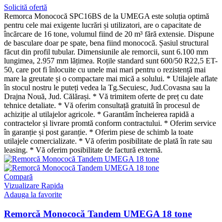
Solicită ofertă
Remorca Monococă SPC16BS de la UMEGA este soluția optimă
pentru cele mai exigente lucrări și utilizatori, are o capacitate de
încărcare de 16 tone, volumul fiind de 20 m³ fără extensie. Dispune
de basculare doar pe spate, bena fiind monococă. Șasiul structural
făcut din profil tubular. Dimensiunile ale remorcii, sunt 6.100 mm
lungimea, 2.957 mm lățimea. Roțile standard sunt 600/50 R22,5 ET-
50, care pot fi înlocuite cu unele mai mari pentru o rezistență mai
mare la greutate și o compactare mai mică a solului. * Utilajele aflate
în stocul nostru le puteți vedea la Tg.Secuiesc, Jud.Covasna sau la
Drajna Nouă, Jud. Călărași. * Vă trimitem oferte de preț cu date
tehnice detaliate. * Vă oferim consultață gratuită în procesul de
achiziție al utilajelor agricole. * Garantăm încheierea rapidă a
contractelor și livrare promtă conform contractului. * Oferim service
în garanție și post garanție. * Oferim piese de schimb la toate
utilajele comercializate. * Vă oferim posibilitate de plată în rate sau
leasing. * Vă oferim posibilitate de factură externă.
Compară
Vizualizare Rapida
Adauga la favorite
Remorcă Monococă Tandem UMEGA 18 tone