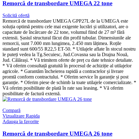
Remorcă de transbordare UMEGA 22 tone
Solicită ofertă
Remorcă de transbordare UMEGA GPP27L de la UMEGA este
soluția optimă pentru cele mai exigente lucrări și utilizatori, are o
capacitate de încărcare de 22 tone, volumul fiind de 27 m³ fără
extensii. Șasiul structural făcut din profil tubular. Dimensiunile ale
remorcii, sunt 7.000 mm lungimea, 2.450 mm lățimea. Roțile
standard sunt 600/55 R22,5 ET-50. * Utilajele aflate în stocul nostru
le puteți vedea la Tg.Secuiesc, Jud.Covasna sau la Drajna Nouă,
Jud. Călărași. * Vă trimitem oferte de preț cu date tehnice detaliate.
* Vă oferim consultață gratuită în procesul de achiziție al utilajelor
agricole. * Garantăm încheierea rapidă a contractelor și livrare
promtă conform contractului. * Oferim service în garanție și post
garanție. * Oferim piese de schimb la toate utilajele comercializate. *
Vă oferim posibilitate de plată în rate sau leasing. * Vă oferim
posibilitate de factură externă.
Compară
Vizualizare Rapida
Adauga la favorite
Remorcă de transbordare UMEGA 26 tone