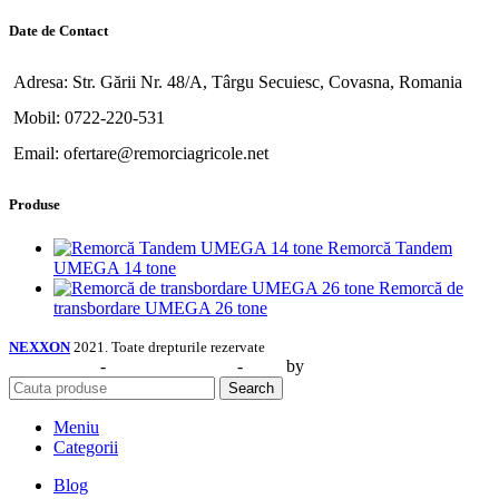
Date de Contact
Adresa: Str. Gării Nr. 48/A, Târgu Secuiesc, Covasna, Romania
Mobil: 0722-220-531
Email: ofertare@remorciagricole.net
Produse
Remorcă Tandem
UMEGA 14 tone
Remorcă de
transbordare UMEGA 26 tone
NEXXON
2021. Toate drepturile rezervate
Web Design
-
Identitate Vizuală
-
SEO
by
CIDEV Concept.
Search
Meniu
Categorii
Blog