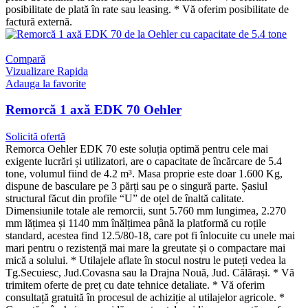
posibilitate de plată în rate sau leasing. * Vă oferim posibilitate de
factură externă.
Compară
Vizualizare Rapida
Adauga la favorite
Remorcă 1 axă EDK 70 Oehler
Solicită ofertă
Remorca Oehler EDK 70 este soluția optimă pentru cele mai
exigente lucrări și utilizatori, are o capacitate de încărcare de 5.4
tone, volumul fiind de 4.2 m³. Masa proprie este doar 1.600 Kg,
dispune de basculare pe 3 părți sau pe o singură parte. Șasiul
structural făcut din profile “U” de oțel de înaltă calitate.
Dimensiunile totale ale remorcii, sunt 5.760 mm lungimea, 2.270
mm lățimea și 1140 mm înălțimea până la platformă cu roțile
standard, acestea find 12.5/80-18, care pot fi înlocuite cu unele mai
mari pentru o rezistență mai mare la greutate și o compactare mai
mică a solului. * Utilajele aflate în stocul nostru le puteți vedea la
Tg.Secuiesc, Jud.Covasna sau la Drajna Nouă, Jud. Călărași. * Vă
trimitem oferte de preț cu date tehnice detaliate. * Vă oferim
consultață gratuită în procesul de achiziție al utilajelor agricole. *