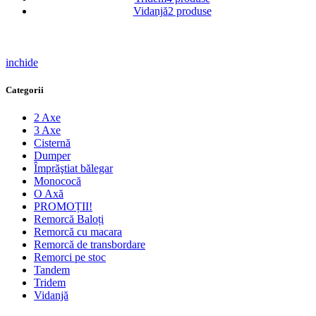
Vidanjă
2 produse
inchide
Categorii
2 Axe
3 Axe
Cisternă
Dumper
Împrăştiat bălegar
Monococă
O Axă
PROMOȚII!
Remorcă Baloți
Remorcă cu macara
Remorcă de transbordare
Remorci pe stoc
Tandem
Tridem
Vidanjă