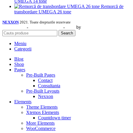
UMEGA 14 tone
Remorcă de
transbordare UMEGA 26 tone
NEXXON
2021. Toate drepturile rezervate
Web Design
-
Identitate Vizuală
-
SEO
by
CIDEV Concept.
Search
Meniu
Categorii
Blog
Shop
Pages
Pre-Built Pages
Contact
Consultanta
Pre-Built Layouts
Nexxon
Elements
Theme Elements
Xtemos Elements
Countdown timer
More Elements
WooCommerce