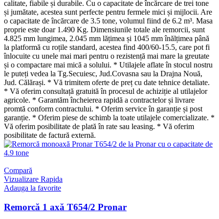
calitate, fiabile și durabile. Cu o capacitate de încărcare de trei tone
și jumătate, acestea sunt perfecte pentru fermele mici și mijlocii. Are
o capacitate de încărcare de 3.5 tone, volumul fiind de 6.2 m³. Masa
proprie este doar 1.490 Kg. Dimensiunile totale ale remorcii, sunt
4.825 mm lungimea, 2.045 mm lățimea și 1045 mm înălțimea până
la platformă cu roțile standard, acestea find 400/60-15.5, care pot fi
înlocuite cu unele mai mari pentru o rezistență mai mare la greutate
și o compactare mai mică a solului. * Utilajele aflate în stocul nostru
le puteți vedea la Tg.Secuiesc, Jud.Covasna sau la Drajna Nouă,
Jud. Călărași. * Vă trimitem oferte de preț cu date tehnice detaliate.
* Vă oferim consultață gratuită în procesul de achiziție al utilajelor
agricole. * Garantăm încheierea rapidă a contractelor și livrare
promtă conform contractului. * Oferim service în garanție și post
garanție. * Oferim piese de schimb la toate utilajele comercializate. *
Vă oferim posibilitate de plată în rate sau leasing. * Vă oferim
posibilitate de factură externă.
Compară
Vizualizare Rapida
Adauga la favorite
Remorcă 1 axă T654/2 Pronar