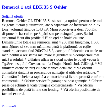
Remorcă 1 axă EDK 35 S Oehler
Solicită ofertă
Remorca Oehler OL EDK 35 S este soluția optimă pentru cele mai
exigente lucrări și utilizatori, are o capacitate de încărcare de 2.75
tone, volumul fiind de 1.43 m³. Masa proprie este doar 750 Kg,
dispune de basculare pe 3 părți sau pe o singură parte. Șasiul
structural făcut din profile “U” de oțel de înaltă calitate.
Dimensiunile totale ale remorcii, sunt 4.250 mm lungimea, 1.600
mm lățimea și 880 mm înălțimea până la platformă cu roțile
standard, acestea find 260/70-15.3, care pot fi înlocuite cu unele mai
mari pentru o rezistență mai mare la greutate și o compactare mai
mică a solului. * Utilajele aflate în stocul nostru le puteți vedea la
Tg.Secuiesc, Jud.Covasna sau la Drajna Nouă, Jud. Călărași. * Vă
trimitem oferte de preț cu date tehnice detaliate. * Vă oferim
consultață gratuită în procesul de achiziție al utilajelor agricole. *
Garantăm încheierea rapidă a contractelor și livrare promtă conform
contractului. * Oferim service în garanție și post garanție. * Oferim
piese de schimb la toate utilajele comercializate. * Vă oferim
posibilitate de plată în rate sau leasing. * Vă oferim posibilitate de
factură externă.
Compară