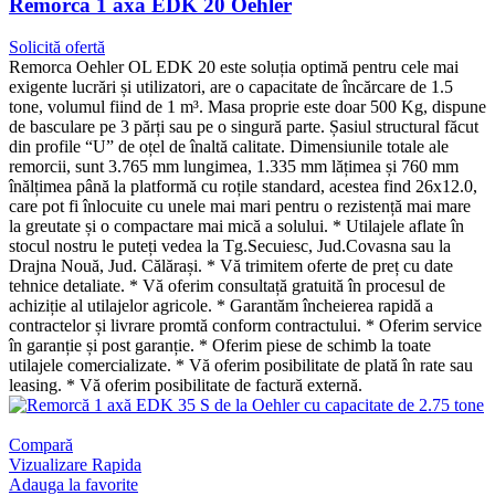
Remorcă 1 axă EDK 20 Oehler
Solicită ofertă
Remorca Oehler OL EDK 20 este soluția optimă pentru cele mai
exigente lucrări și utilizatori, are o capacitate de încărcare de 1.5
tone, volumul fiind de 1 m³. Masa proprie este doar 500 Kg, dispune
de basculare pe 3 părți sau pe o singură parte. Șasiul structural făcut
din profile “U” de oțel de înaltă calitate. Dimensiunile totale ale
remorcii, sunt 3.765 mm lungimea, 1.335 mm lățimea și 760 mm
înălțimea până la platformă cu roțile standard, acestea find 26x12.0,
care pot fi înlocuite cu unele mai mari pentru o rezistență mai mare
la greutate și o compactare mai mică a solului. * Utilajele aflate în
stocul nostru le puteți vedea la Tg.Secuiesc, Jud.Covasna sau la
Drajna Nouă, Jud. Călărași. * Vă trimitem oferte de preț cu date
tehnice detaliate. * Vă oferim consultață gratuită în procesul de
achiziție al utilajelor agricole. * Garantăm încheierea rapidă a
contractelor și livrare promtă conform contractului. * Oferim service
în garanție și post garanție. * Oferim piese de schimb la toate
utilajele comercializate. * Vă oferim posibilitate de plată în rate sau
leasing. * Vă oferim posibilitate de factură externă.
Compară
Vizualizare Rapida
Adauga la favorite