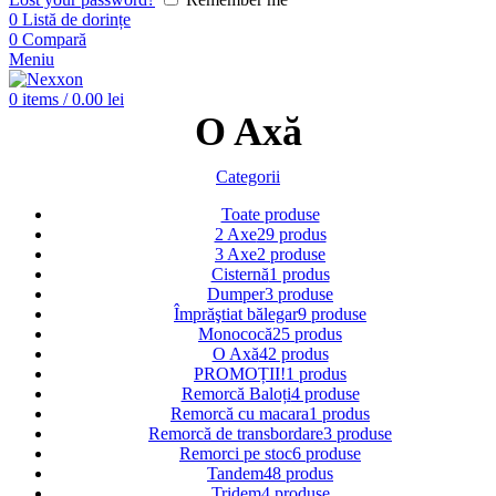
0
Listă de dorințe
0
Compară
Meniu
0
items
/
0.00
lei
O Axă
Categorii
Toate
produse
2 Axe
29 produs
3 Axe
2 produse
Cisternă
1 produs
Dumper
3 produse
Împrăştiat bălegar
9 produse
Monococă
25 produs
O Axă
42 produs
PROMOȚII!
1 produs
Remorcă Baloți
4 produse
Remorcă cu macara
1 produs
Remorcă de transbordare
3 produse
Remorci pe stoc
6 produse
Tandem
48 produs
Tridem
4 produse