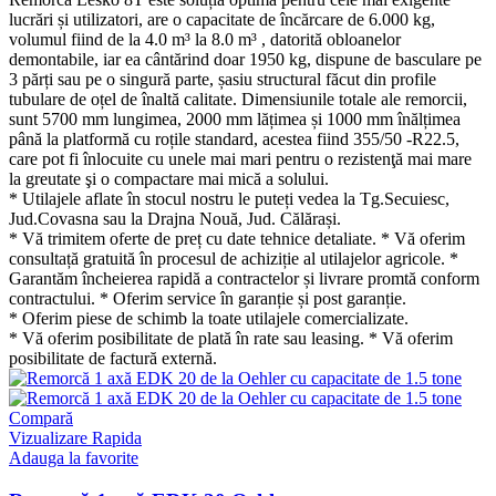
lucrări și utilizatori, are o capacitate de încărcare de 6.000 kg,
volumul fiind de la 4.0 m³ la 8.0 m³ , datorită obloanelor
demontabile, iar ea cântărind doar 1950 kg, dispune de basculare pe
3 părți sau pe o singură parte, șasiu structural făcut din profile
tubulare de oțel de înaltă calitate. Dimensiunile totale ale remorcii,
sunt 5700 mm lungimea, 2000 mm lățimea și 1000 mm înălțimea
până la platformă cu roțile standard, acestea fiind 355/50 -R22.5,
care pot fi înlocuite cu unele mai mari pentru o rezistenţă mai mare
la greutate şi o compactare mai mică a solului.
* Utilajele aflate în stocul nostru le puteți vedea la Tg.Secuiesc,
Jud.Covasna sau la Drajna Nouă, Jud. Călărași.
* Vă trimitem oferte de preț cu date tehnice detaliate. * Vă oferim
consultață gratuită în procesul de achiziție al utilajelor agricole. *
Garantăm încheierea rapidă a contractelor și livrare promtă conform
contractului. * Oferim service în garanție și post garanție.
* Oferim piese de schimb la toate utilajele comercializate.
* Vă oferim posibilitate de plată în rate sau leasing. * Vă oferim
posibilitate de factură externă.
Compară
Vizualizare Rapida
Adauga la favorite