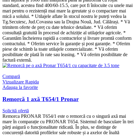
standard, acestea find 400/60-15.5, care pot fi înlocuite cu unele mai
mari pentru o rezistență mai mare la greutate și o compactare mai
mică a solului. * Utilajele aflate în stocul nostru le puteți vedea la
Tg.Secuiesc, Jud.Covasna sau la Drajna Nouă, Jud. Călărași. * Vă
trimitem oferte de preț cu date tehnice detaliate. * Vă oferim
consultață gratuită în procesul de achiziție al utilajelor agricole. *
Garantăm încheierea rapidă a contractelor și livrare promtă conform
contractului. * Oferim service în garanție și post garanție. * Oferim
piese de schimb la toate utilajele comercializate. * Vă oferim
posibilitate de plată în rate sau leasing. * Vă oferim posibilitate de
factură externă.
Compară
Vizualizare Rapida
Adauga la favorite
Remorcă 1 axă T654/1 Pronar
Solicită ofertă
Remorca PRONAR T654/1 este o remorcă cu o singură axă mai
mare în comparație cu PRONAR T654. Sistemul de basculare în trei
părți asigură o funcționalitate ridicată. În plus, se distinge de
concurență datorită profilelor sale robuste și a axelor de înaltă