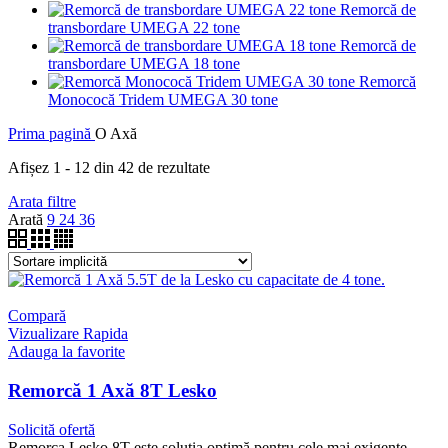
Remorcă de
transbordare UMEGA 22 tone
Remorcă de
transbordare UMEGA 18 tone
Remorcă
Monococă Tridem UMEGA 30 tone
Prima pagină
O Axă
Afișez 1 - 12 din 42 de rezultate
Arata filtre
Arată
9
24
36
Compară
Vizualizare Rapida
Adauga la favorite
Remorcă 1 Axă 8T Lesko
Solicită ofertă
Remorca Lesko 8T este soluția optimă pentru cele mai exigente