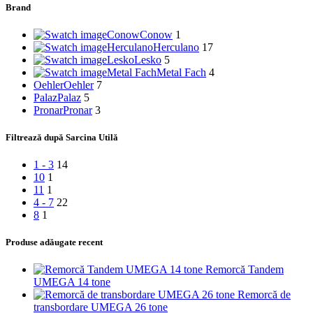
Brand
Conow
Conow
1
Herculano
Herculano
17
Lesko
Lesko
5
Metal Fach
Metal Fach
4
Oehler
Oehler
7
Palaz
Palaz
5
Pronar
Pronar
3
Filtrează după Sarcina Utilă
1 - 3
14
10
1
11
1
4 - 7
22
8
1
Produse adăugate recent
Remorcă Tandem
UMEGA 14 tone
Remorcă de
transbordare UMEGA 26 tone