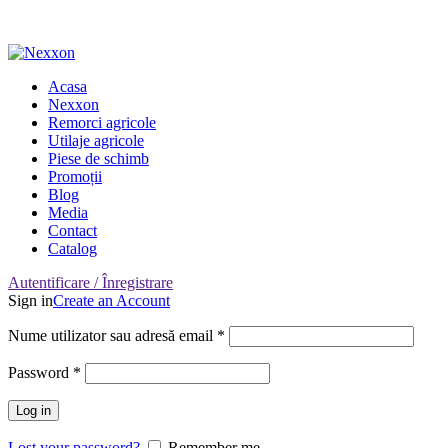
Adresa: Târgu Secuiesc, Covasna, Romania
Nr. Telefon: 0722-220-531
Acasa
Nexxon
Remorci agricole
Utilaje agricole
Piese de schimb
Promoții
Blog
Media
Contact
Catalog
Autentificare / Înregistrare
Sign in
Create an Account
Nume utilizator sau adresă email
*
Password
*
Log in
Lost your password?
Remember me