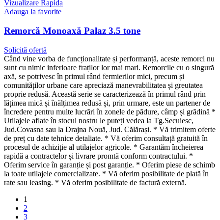
Vizualizare Rapida
Adauga la favorite
Remorcă Monoaxă Palaz 3.5 tone
Solicită ofertă
Când vine vorba de funcționalitate și performanță, aceste remorci nu
sunt cu nimic inferioare fraților lor mai mari. Remorcile cu o singură
axă, se potrivesc în primul rând fermierilor mici, precum și
comunităților urbane care apreciază manevrabilitatea și greutatea
proprie redusă. Această serie se caracterizează în primul rând prin
lățimea mică și înălțimea redusă și, prin urmare, este un partener de
încredere pentru multe lucrări în zonele de pădure, câmp și grădină *
Utilajele aflate în stocul nostru le puteți vedea la Tg.Secuiesc,
Jud.Covasna sau la Drajna Nouă, Jud. Călărași. * Vă trimitem oferte
de preț cu date tehnice detaliate. * Vă oferim consultață gratuită în
procesul de achiziție al utilajelor agricole. * Garantăm încheierea
rapidă a contractelor și livrare promtă conform contractului. *
Oferim service în garanție și post garanție. * Oferim piese de schimb
la toate utilajele comercializate. * Vă oferim posibilitate de plată în
rate sau leasing. * Vă oferim posibilitate de factură externă.
1
2
3