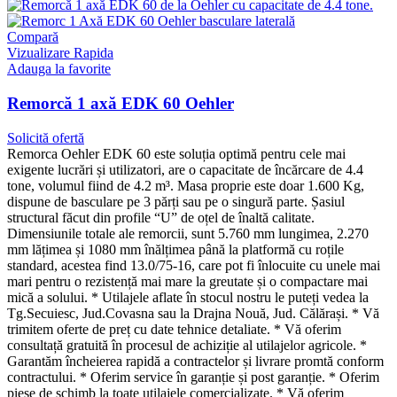
Compară
Vizualizare Rapida
Adauga la favorite
Remorcă 1 axă EDK 60 Oehler
Solicită ofertă
Remorca Oehler EDK 60 este soluția optimă pentru cele mai
exigente lucrări și utilizatori, are o capacitate de încărcare de 4.4
tone, volumul fiind de 4.2 m³. Masa proprie este doar 1.600 Kg,
dispune de basculare pe 3 părți sau pe o singură parte. Șasiul
structural făcut din profile “U” de oțel de înaltă calitate.
Dimensiunile totale ale remorcii, sunt 5.760 mm lungimea, 2.270
mm lățimea și 1080 mm înălțimea până la platformă cu roțile
standard, acestea find 13.0/75-16, care pot fi înlocuite cu unele mai
mari pentru o rezistență mai mare la greutate și o compactare mai
mică a solului. * Utilajele aflate în stocul nostru le puteți vedea la
Tg.Secuiesc, Jud.Covasna sau la Drajna Nouă, Jud. Călărași. * Vă
trimitem oferte de preț cu date tehnice detaliate. * Vă oferim
consultață gratuită în procesul de achiziție al utilajelor agricole. *
Garantăm încheierea rapidă a contractelor și livrare promtă conform
contractului. * Oferim service în garanție și post garanție. * Oferim
piese de schimb la toate utilajele comercializate. * Vă oferim