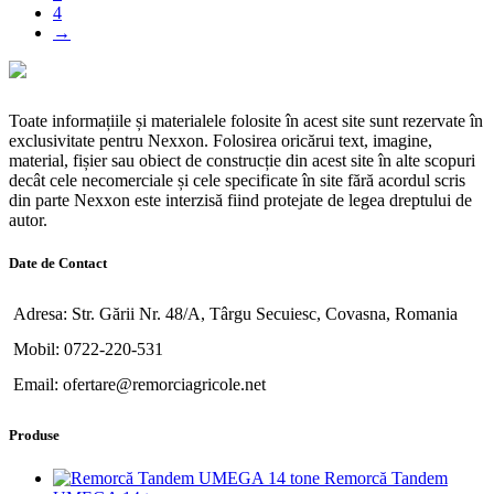
4
→
Toate informațiile și materialele folosite în acest site sunt rezervate în
exclusivitate pentru Nexxon. Folosirea oricărui text, imagine,
material, fișier sau obiect de construcție din acest site în alte scopuri
decât cele necomerciale și cele specificate în site fără acordul scris
din parte Nexxon este interzisă fiind protejate de legea dreptului de
autor.
Date de Contact
Adresa: Str. Gării Nr. 48/A, Târgu Secuiesc, Covasna, Romania
Mobil: 0722-220-531
Email: ofertare@remorciagricole.net
Produse
Remorcă Tandem