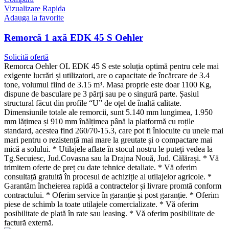
Vizualizare Rapida
Adauga la favorite
Remorcă 1 axă EDK 45 S Oehler
Solicită ofertă
Remorca Oehler OL EDK 45 S este soluția optimă pentru cele mai
exigente lucrări și utilizatori, are o capacitate de încărcare de 3.4
tone, volumul fiind de 3.15 m³. Masa proprie este doar 1100 Kg,
dispune de basculare pe 3 părți sau pe o singură parte. Șasiul
structural făcut din profile “U” de oțel de înaltă calitate.
Dimensiunile totale ale remorcii, sunt 5.140 mm lungimea, 1.950
mm lățimea și 910 mm înălțimea până la platformă cu roțile
standard, acestea find 260/70-15.3, care pot fi înlocuite cu unele mai
mari pentru o rezistență mai mare la greutate și o compactare mai
mică a solului. * Utilajele aflate în stocul nostru le puteți vedea la
Tg.Secuiesc, Jud.Covasna sau la Drajna Nouă, Jud. Călărași. * Vă
trimitem oferte de preț cu date tehnice detaliate. * Vă oferim
consultață gratuită în procesul de achiziție al utilajelor agricole. *
Garantăm încheierea rapidă a contractelor și livrare promtă conform
contractului. * Oferim service în garanție și post garanție. * Oferim
piese de schimb la toate utilajele comercializate. * Vă oferim
posibilitate de plată în rate sau leasing. * Vă oferim posibilitate de
factură externă.