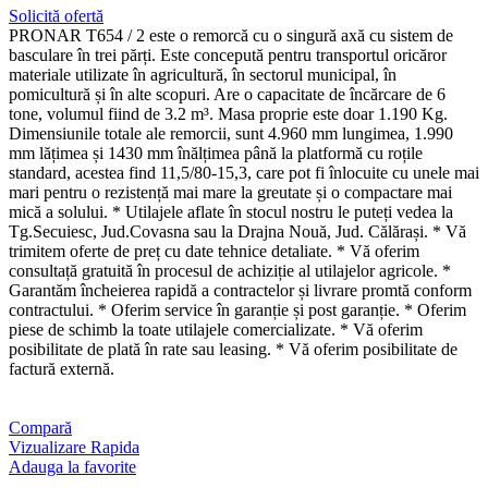
Solicită ofertă
PRONAR T654 / 2 este o remorcă cu o singură axă cu sistem de
basculare în trei părți. Este concepută pentru transportul oricăror
materiale utilizate în agricultură, în sectorul municipal, în
pomicultură și în alte scopuri. Are o capacitate de încărcare de 6
tone, volumul fiind de 3.2 m³. Masa proprie este doar 1.190 Kg.
Dimensiunile totale ale remorcii, sunt 4.960 mm lungimea, 1.990
mm lățimea și 1430 mm înălțimea până la platformă cu roțile
standard, acestea find 11,5/80-15,3, care pot fi înlocuite cu unele mai
mari pentru o rezistență mai mare la greutate și o compactare mai
mică a solului. * Utilajele aflate în stocul nostru le puteți vedea la
Tg.Secuiesc, Jud.Covasna sau la Drajna Nouă, Jud. Călărași. * Vă
trimitem oferte de preț cu date tehnice detaliate. * Vă oferim
consultață gratuită în procesul de achiziție al utilajelor agricole. *
Garantăm încheierea rapidă a contractelor și livrare promtă conform
contractului. * Oferim service în garanție și post garanție. * Oferim
piese de schimb la toate utilajele comercializate. * Vă oferim
posibilitate de plată în rate sau leasing. * Vă oferim posibilitate de
factură externă.
Compară
Vizualizare Rapida
Adauga la favorite