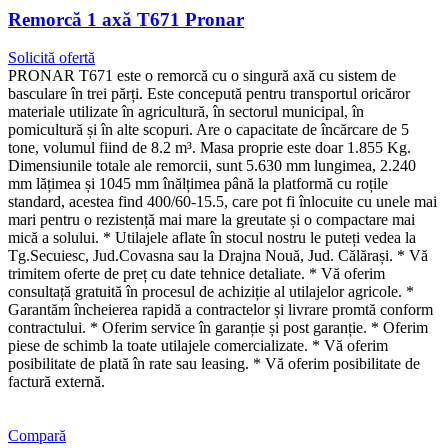
Remorcă 1 axă T671 Pronar
Solicită ofertă
PRONAR T671 este o remorcă cu o singură axă cu sistem de
basculare în trei părți. Este concepută pentru transportul oricăror
materiale utilizate în agricultură, în sectorul municipal, în
pomicultură și în alte scopuri. Are o capacitate de încărcare de 5
tone, volumul fiind de 8.2 m³. Masa proprie este doar 1.855 Kg.
Dimensiunile totale ale remorcii, sunt 5.630 mm lungimea, 2.240
mm lățimea și 1045 mm înălțimea până la platformă cu roțile
standard, acestea find 400/60-15.5, care pot fi înlocuite cu unele mai
mari pentru o rezistență mai mare la greutate și o compactare mai
mică a solului. * Utilajele aflate în stocul nostru le puteți vedea la
Tg.Secuiesc, Jud.Covasna sau la Drajna Nouă, Jud. Călărași. * Vă
trimitem oferte de preț cu date tehnice detaliate. * Vă oferim
consultață gratuită în procesul de achiziție al utilajelor agricole. *
Garantăm încheierea rapidă a contractelor și livrare promtă conform
contractului. * Oferim service în garanție și post garanție. * Oferim
piese de schimb la toate utilajele comercializate. * Vă oferim
posibilitate de plată în rate sau leasing. * Vă oferim posibilitate de
factură externă.
Compară