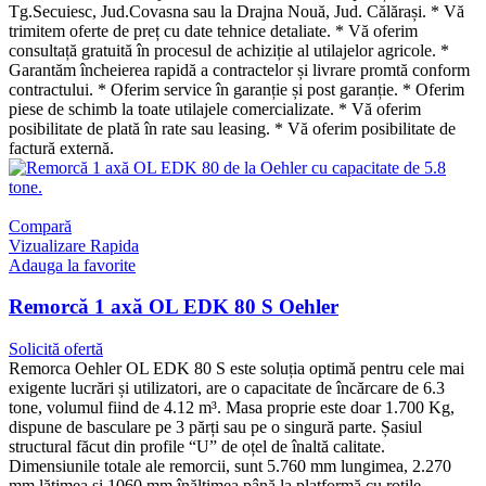
Tg.Secuiesc, Jud.Covasna sau la Drajna Nouă, Jud. Călărași. * Vă
trimitem oferte de preț cu date tehnice detaliate. * Vă oferim
consultață gratuită în procesul de achiziție al utilajelor agricole. *
Garantăm încheierea rapidă a contractelor și livrare promtă conform
contractului. * Oferim service în garanție și post garanție. * Oferim
piese de schimb la toate utilajele comercializate. * Vă oferim
posibilitate de plată în rate sau leasing. * Vă oferim posibilitate de
factură externă.
Compară
Vizualizare Rapida
Adauga la favorite
Remorcă 1 axă OL EDK 80 S Oehler
Solicită ofertă
Remorca Oehler OL EDK 80 S este soluția optimă pentru cele mai
exigente lucrări și utilizatori, are o capacitate de încărcare de 6.3
tone, volumul fiind de 4.12 m³. Masa proprie este doar 1.700 Kg,
dispune de basculare pe 3 părți sau pe o singură parte. Șasiul
structural făcut din profile “U” de oțel de înaltă calitate.
Dimensiunile totale ale remorcii, sunt 5.760 mm lungimea, 2.270
mm lățimea și 1060 mm înălțimea până la platformă cu roțile