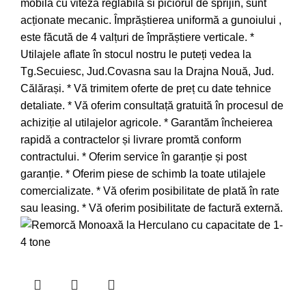
mobilă cu viteză reglabilă si piciorul de sprijin, sunt
acționate mecanic. Împrăștierea uniformă a gunoiului ,
este făcută de 4 valțuri de împrăștiere verticale. *
Utilajele aflate în stocul nostru le puteți vedea la
Tg.Secuiesc, Jud.Covasna sau la Drajna Nouă, Jud.
Călărași. * Vă trimitem oferte de preț cu date tehnice
detaliate. * Vă oferim consultață gratuită în procesul de
achiziție al utilajelor agricole. * Garantăm încheierea
rapidă a contractelor și livrare promtă conform
contractului. * Oferim service în garanție și post
garanție. * Oferim piese de schimb la toate utilajele
comercializate. * Vă oferim posibilitate de plată în rate
sau leasing. * Vă oferim posibilitate de factură externă.