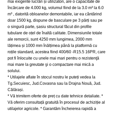
mai exigente lucrări și utilizatori, are o capacitate de
încărcare de 4.000 kg, volumul fiind de la 3.0 m³ la 6.0
m³ , datorită obloanelor demontabile, iar ea cântărind
doar 1500 kg, dispune de basculare pe 3 părți sau pe
o singură parte, șasiu structural făcut din profile
tubulare de oțel de înaltă calitate. Dimensiunile totale
ale remorcii, sunt 4250 mm lungimea, 2000 mm
lățimea și 1000 mm înălțimea până la platformă cu
roțile standard, acestea fiind 400/60 -R15.5 16PR, care
pot fi înlocuite cu unele mai mari pentru o rezistenţă
mai mare la greutate şi o compactare mai mică a
solului.
* Utilajele aflate în stocul nostru le puteți vedea la
Tg.Secuiesc, Jud.Covasna sau la Drajna Nouă, Jud.
Călărași.
* Vă trimitem oferte de preț cu date tehnice detaliate. *
Vă oferim consultață gratuită în procesul de achiziție al
utilajelor agricole. * Garantăm încheierea rapidă a