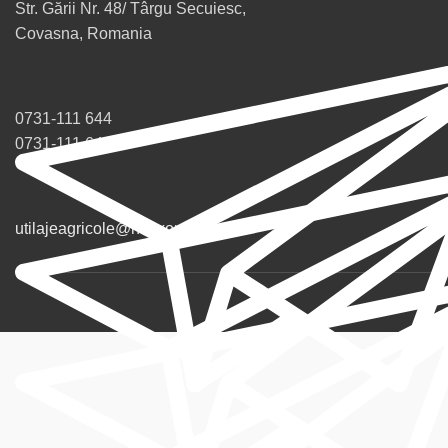
Str. Gării Nr. 48/ Târgu Secuiesc,
Covasna, Romania
0731-111 644
0731-111 643
utilajeagricole@nexxon.ro