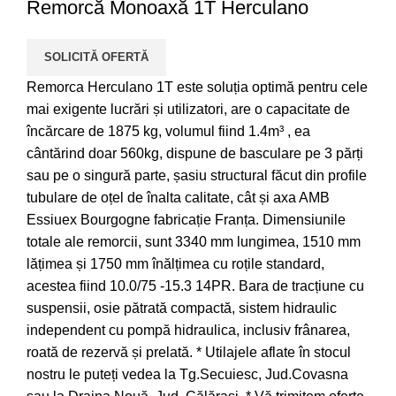
Remorcă Monoaxă 1T Herculano
SOLICITĂ OFERTĂ
Remorca Herculano 1T este soluția optimă pentru cele
mai exigente lucrări și utilizatori, are o capacitate de
încărcare de 1875 kg, volumul fiind 1.4m³ , ea
cântărind doar 560kg, dispune de basculare pe 3 părți
sau pe o singură parte, șasiu structural făcut din profile
tubulare de oțel de înalta calitate, cât și axa AMB
Essiuex Bourgogne fabricație Franța. Dimensiunile
totale ale remorcii, sunt 3340 mm lungimea, 1510 mm
lățimea și 1750 mm înălțimea cu roțile standard,
acestea fiind 10.0/75 -15.3 14PR. Bara de tracțiune cu
suspensii, osie pătrată compactă, sistem hidraulic
independent cu pompă hidraulica, inclusiv frânarea,
roată de rezervă și prelată. * Utilajele aflate în stocul
nostru le puteți vedea la Tg.Secuiesc, Jud.Covasna