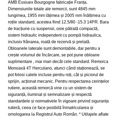
AMB Essiuex Bourgogne fabricație Franța.
Dimensiunile totale ale remorcii, sunt 4845 mm
lungimea, 1955 mm lățimea și 2005 mm înălțimea cu
roțile standard, acestea fiind 12.5/80 -15.3 14PR. Bara
de tracțiune cu suspensii, osie pătrată compactă,
sistem hidraulic independent cu pompă hidraulica,
inclusiv frânarea, roată de rezervă și prelată.
Obloanele laterale sunt demontabile, dar pentru a
crește volumul de încărcare, se pot pune obloane
suplimentare , mai mari decât cele standard. Remorca
Monoaxă 4T Herculano, atunci când staționează, se
pot folosi calele incluse pentru roți, cât și piciorul de
sprijin, acționat mecanic. Pentru respectarea cerințelor
rutiere, această remorcă vine cu un sistem de
siguranță, iluminat și semnalizare și respectă
standardele și normativele în vigoare privind siguranța
rutieră, ceea ce face posibilă înmatricularea și
omologarea la Registrul Auto Român. * Utilajele aflate