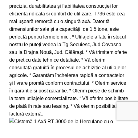
precizia, durabilitatea și fiabilitatea construcției lor,
eficiență ridicată și confort de utilizare. T736 este cea
mai ușoară remorcă cu o singură axă. Datorită
dimensiunilor sale și a capacității de 1,5 tone, este
perfectă pentru fermele mici. * Utilajele aflate în stocul
nostru le puteți vedea la Tg.Secuiesc, Jud.Covasna
sau la Drajna Nouă, Jud. Călărași. * Vă trimitem oferte
de preț cu date tehnice detaliate. * Vă oferim
consultață gratuită în procesul de achiziție al utilajelor
agricole. * Garantăm încheierea rapidă a contractelor
și livrare promtă conform contractului. * Oferim service
în garanție și post garanție. * Oferim piese de schimb
la toate utilajele comercializate. * Vă oferim posibilitate
de plată în rate sau leasing. * Vă oferim posibilitate de
factură externă.