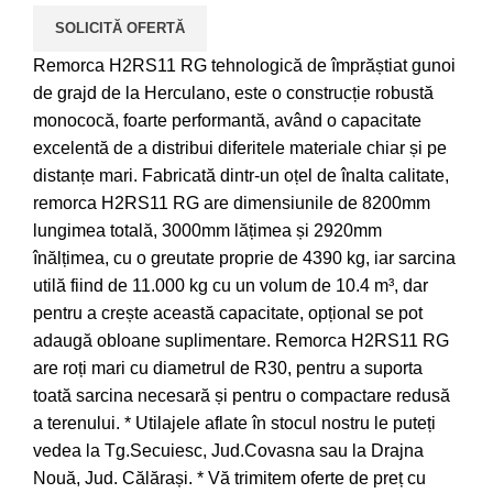
SOLICITĂ OFERTĂ
Remorca H2RS11 RG tehnologică de împrăștiat gunoi
de grajd de la Herculano, este o construcție robustă
monococă, foarte performantă, având o capacitate
excelentă de a distribui diferitele materiale chiar și pe
distanțe mari. Fabricată dintr-un oțel de înalta calitate,
remorca H2RS11 RG are dimensiunile de 8200mm
lungimea totală, 3000mm lățimea și 2920mm
înălțimea, cu o greutate proprie de 4390 kg, iar sarcina
utilă fiind de 11.000 kg cu un volum de 10.4 m³, dar
pentru a crește această capacitate, opțional se pot
adaugă obloane suplimentare. Remorca H2RS11 RG
are roți mari cu diametrul de R30, pentru a suporta
toată sarcina necesară și pentru o compactare redusă
a terenului. * Utilajele aflate în stocul nostru le puteți
vedea la Tg.Secuiesc, Jud.Covasna sau la Drajna
Nouă, Jud. Călărași. * Vă trimitem oferte de preț cu