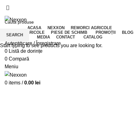
Adresa: Târgu Secuiesc, Covasna, Romania
Nr. Telefon: 0722-220-531
ACASA
NEXXON
REMORCI AGRICOLE
UTILAJE AGRICOLE
PIESE DE SCHIMB
PROMOȚII
BLOG
SEARCH
MEDIA
CONTACT
CATALOG
Autentificare / Înregistrare
Start typing to see products you are looking for.
0
Listă de dorințe
0
Compară
Meniu
0
items
/
0.00
lei
Click pentru a mări imaginea