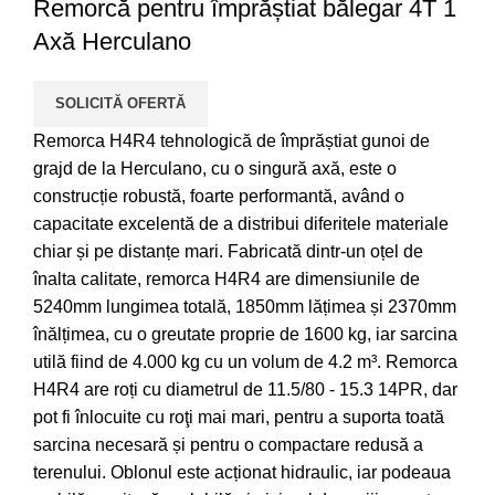
Remorcă pentru împrăștiat bălegar 4T 1
Axă Herculano
SOLICITĂ OFERTĂ
Remorca H4R4 tehnologică de împrăștiat gunoi de
grajd de la Herculano, cu o singură axă, este o
construcție robustă, foarte performantă, având o
capacitate excelentă de a distribui diferitele materiale
chiar și pe distanțe mari. Fabricată dintr-un oțel de
înalta calitate, remorca H4R4 are dimensiunile de
5240mm lungimea totală, 1850mm lățimea și 2370mm
înălțimea, cu o greutate proprie de 1600 kg, iar sarcina
utilă fiind de 4.000 kg cu un volum de 4.2 m³. Remorca
H4R4 are roți cu diametrul de 11.5/80 - 15.3 14PR, dar
pot fi înlocuite cu roţi mai mari, pentru a suporta toată
sarcina necesară și pentru o compactare redusă a
terenului. Oblonul este acționat hidraulic, iar podeaua