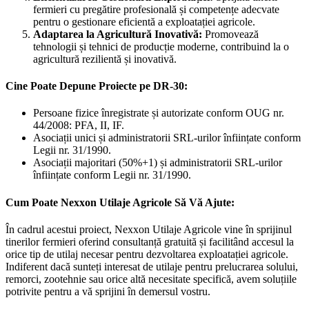
fermieri cu pregătire profesională și competențe adecvate
pentru o gestionare eficientă a exploatației agricole.
Adaptarea la Agricultură Inovativă:
Promovează
tehnologii și tehnici de producție moderne, contribuind la o
agricultură rezilientă și inovativă.
Cine Poate Depune Proiecte pe DR-30:
Persoane fizice înregistrate și autorizate conform OUG nr.
44/2008: PFA, II, IF.
Asociații unici și administratorii SRL-urilor înființate conform
Legii nr. 31/1990.
Asociații majoritari (50%+1) și administratorii SRL-urilor
înființate conform Legii nr. 31/1990.
Cum Poate Nexxon Utilaje Agricole Să Vă Ajute:
În cadrul acestui proiect, Nexxon Utilaje Agricole vine în sprijinul
tinerilor fermieri oferind consultanță gratuită și facilitând accesul la
orice tip de utilaj necesar pentru dezvoltarea exploatației agricole.
Indiferent dacă sunteți interesat de utilaje pentru prelucrarea solului,
remorci, zootehnie sau orice altă necesitate specifică, avem soluțiile
potrivite pentru a vă sprijini în demersul vostru.