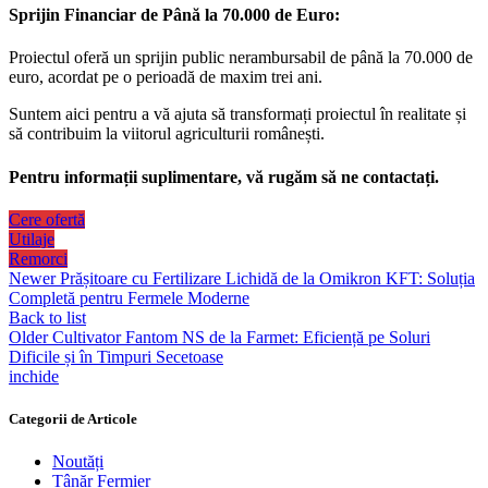
Sprijin Financiar de Până la 70.000 de Euro:
Proiectul oferă un sprijin public nerambursabil de până la 70.000 de
euro, acordat pe o perioadă de maxim trei ani.
Suntem aici pentru a vă ajuta să transformați proiectul în realitate și
să contribuim la viitorul agriculturii românești.
Pentru informații suplimentare, vă rugăm să ne contactați.
Cere ofertă
Utilaje
Remorci
Newer
Prășitoare cu Fertilizare Lichidă de la Omikron KFT: Soluția
Completă pentru Fermele Moderne
Back to list
Older
Cultivator Fantom NS de la Farmet: Eficiență pe Soluri
Dificile și în Timpuri Secetoase
inchide
Categorii de Articole
Noutăți
Tânăr Fermier