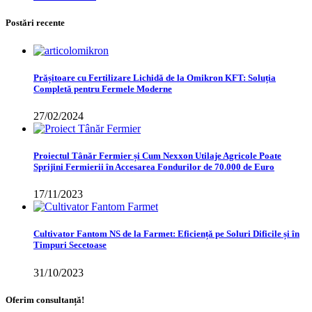
Postări recente
Prășitoare cu Fertilizare Lichidă de la Omikron KFT: Soluția
Completă pentru Fermele Moderne
27/02/2024
Proiectul Tânăr Fermier și Cum Nexxon Utilaje Agricole Poate
Sprijini Fermierii în Accesarea Fondurilor de 70.000 de Euro
17/11/2023
Cultivator Fantom NS de la Farmet: Eficiență pe Soluri Dificile și în
Timpuri Secetoase
31/10/2023
Oferim consultanță!