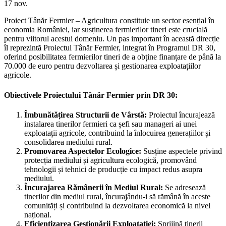
17
nov.
Proiect Tânăr Fermier – Agricultura constituie un sector esențial în
economia României, iar susținerea fermierilor tineri este crucială
pentru viitorul acestui domeniu. Un pas important în această direcție
îl reprezintă Proiectul Tânăr Fermier, integrat în Programul DR 30,
oferind posibilitatea fermierilor tineri de a obține finanțare de până la
70.000 de euro pentru dezvoltarea și gestionarea exploatațiilor
agricole.
Obiectivele Proiectului Tânăr Fermier prin DR 30:
Îmbunătățirea Structurii de Vârstă:
Proiectul încurajează
instalarea tinerilor fermieri ca șefi sau manageri ai unei
exploatații agricole, contribuind la înlocuirea generațiilor și
consolidarea mediului rural.
Promovarea Aspectelor Ecologice:
Susține aspectele privind
protecția mediului și agricultura ecologică, promovând
tehnologii și tehnici de producție cu impact redus asupra
mediului.
Încurajarea Rămânerii în Mediul Rural:
Se adresează
tinerilor din mediul rural, încurajându-i să rămână în aceste
comunități și contribuind la dezvoltarea economică la nivel
național.
Eficientizarea Gestionării Exploatației:
Sprijină tinerii