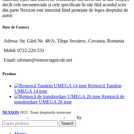
decât cele necomerciale și cele specificate în site fără acordul scris
din parte Nexxon este interzisă fiind protejate de legea dreptului de
autor.
Date de Contact
Adresa: Str. Gării Nr. 48/A, Târgu Secuiesc, Covasna, Romania
Mobil: 0722-220-531
Email: ofertare@remorciagricole.net
Produse
Remorcă Tandem
UMEGA 14 tone
Remorcă de
transbordare UMEGA 26 tone
NEXXON
2021. Toate drepturile rezervate
Web Design
-
Identitate Vizuală
-
SEO
by
CIDEV Concept.
Search
Meniu