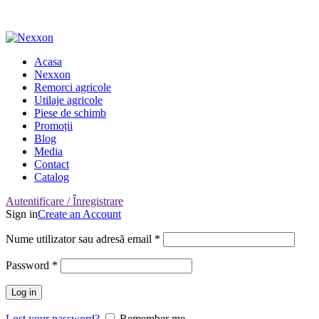
Adresa: Târgu Secuiesc, Covasna, Romania
Nr. Telefon: 0722-220-531
Acasa
Nexxon
Remorci agricole
Utilaje agricole
Piese de schimb
Promoții
Blog
Media
Contact
Catalog
Autentificare / Înregistrare
Sign in
Create an Account
Nume utilizator sau adresă email
*
Password
*
Log in
Lost your password?
Remember me