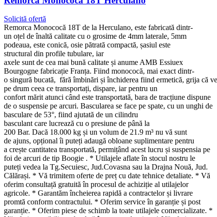
Remorcă Monococă 18T Herculano
Solicită ofertă
Remorca Monococă 18T de la Herculano, este fabricată dintr-
un oțel de înaltă calitate cu o grosime de 4mm laterale, 5mm
podeaua, este conică, osie pătrată compactă, șasiul este
structural din profile tubulare, iar
axele sunt de cea mai bună calitate și anume AMB Essiuex
Bourgogne fabricație Franța. Fiind monococă, mai exact dintr-
o singură bucată, fără îmbinări și închiderea fiind ermetică, grija că ve
pe drum ceea ce transportați, dispare, iar pentru un
confort mărit atunci când este transportată, bara de tracțiune dispune
de o suspensie pe arcuri. Bascularea se face pe spate, cu un unghi de
basculare de 53°, fiind ajutată de un cilindru
basculant care lucrează cu o presiune de până la
200 Bar. Dacă 18.000 kg și un volum de 21.9 m³ nu vă sunt
de ajuns, opțional îi puteți adaugă obloane suplimentare pentru
a crește cantitatea transportată, permițând acest lucru și suspensia pe
foi de arcuri de tip Boogie . * Utilajele aflate în stocul nostru le
puteți vedea la Tg.Secuiesc, Jud.Covasna sau la Drajna Nouă, Jud.
Călărași. * Vă trimitem oferte de preț cu date tehnice detaliate. * Vă
oferim consultață gratuită în procesul de achiziție al utilajelor
agricole. * Garantăm încheierea rapidă a contractelor și livrare
promtă conform contractului. * Oferim service în garanție și post
garanție. * Oferim piese de schimb la toate utilajele comercializate. *