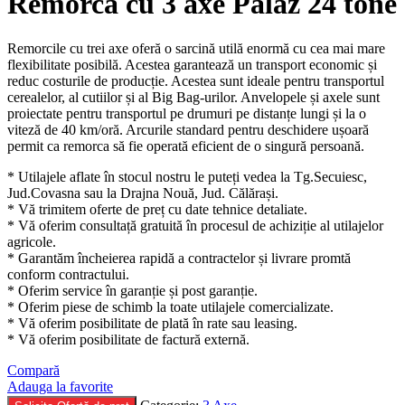
Remorcă cu 3 axe Palaz 24 tone
Remorcile cu trei axe oferă o sarcină utilă enormă cu cea mai mare
flexibilitate posibilă. Acestea garantează un transport economic și
reduc costurile de producție. Acestea sunt ideale pentru transportul
cerealelor, al cutiilor și al Big Bag-urilor. Anvelopele și axele sunt
proiectate pentru transportul pe drumuri pe distanțe lungi și la o
viteză de 40 km/oră. Arcurile standard pentru deschidere ușoară
permit ca remorca să fie operată eficient de o singură persoană.
* Utilajele aflate în stocul nostru le puteți vedea la Tg.Secuiesc,
Jud.Covasna sau la Drajna Nouă, Jud. Călărași.
* Vă trimitem oferte de preț cu date tehnice detaliate.
* Vă oferim consultață gratuită în procesul de achiziție al utilajelor
agricole.
* Garantăm încheierea rapidă a contractelor și livrare promtă
conform contractului.
* Oferim service în garanție și post garanție.
* Oferim piese de schimb la toate utilajele comercializate.
* Vă oferim posibilitate de plată în rate sau leasing.
* Vă oferim posibilitate de factură externă.
Compară
Adauga la favorite