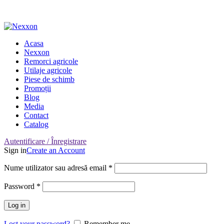
Adresa: Târgu Secuiesc, Covasna, Romania
Nr. Telefon: 0722-220-531
Acasa
Nexxon
Remorci agricole
Utilaje agricole
Piese de schimb
Promoții
Blog
Media
Contact
Catalog
Autentificare / Înregistrare
Sign in
Create an Account
Nume utilizator sau adresă email
*
Password
*
Log in
Lost your password?
Remember me