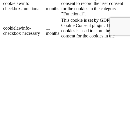
cookielawinfo-
11
consent to record the user consent
checkbox-functional
months
for the cookies in the category
"Functional".
This cookie is set by GDPR
Cookie Consent plugin. The
cookielawinfo-
11
cookies is used to store the user
checkbox-necessary
months
consent for the cookies in the
category "Necessary".
This cookie is set by GDPR
cookielawinfo-
11
Cookie Consent plugin. The cookie
checkbox-others
months
is used to store the user consent for
the cookies in the category "Other.
This cookie is set by GDPR
cookielawinfo-
Cookie Consent plugin. The cookie
11
checkbox-
is used to store the user consent for
months
performance
the cookies in the category
"Performance".
The cookie is set by the GDPR
Cookie Consent plugin and is used
11
viewed_cookie_policy
to store whether or not user has
months
consented to the use of cookies. It
does not store any personal data.
Functional
Functional