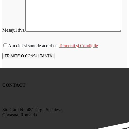
Mesajul dvs.
Please leave this field empty.
Am citit si sunt de acord cu
Termenii și Condițiile
.
CONTACT
Str. Gării Nr. 48/ Târgu Secuiesc,
Covasna, Romania