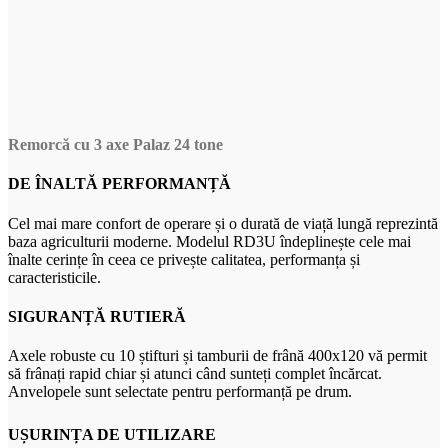
Remorcă cu 3 axe Palaz 24 tone
DE ÎNALTĂ PERFORMANȚĂ
Cel mai mare confort de operare și o durată de viață lungă reprezintă
baza agriculturii moderne. Modelul RD3U îndeplinește cele mai
înalte cerințe în ceea ce privește calitatea, performanța și
caracteristicile.
SIGURANȚĂ RUTIERĂ
Axele robuste cu 10 știfturi și tamburii de frână 400x120 vă permit
să frânați rapid chiar și atunci când sunteți complet încărcat.
Anvelopele sunt selectate pentru performanță pe drum.
UȘURINȚA DE UTILIZARE