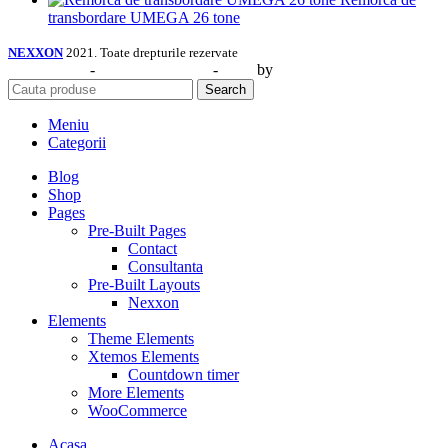
transbordare UMEGA 26 tone
NEXXON
2021. Toate drepturile rezervate
Web Design
-
Identitate Vizuală
-
SEO
by
CIDEV Concept.
Search
Meniu
Categorii
Blog
Shop
Pages
Pre-Built Pages
Contact
Consultanta
Pre-Built Layouts
Nexxon
Elements
Theme Elements
Xtemos Elements
Countdown timer
More Elements
WooCommerce
Acasa