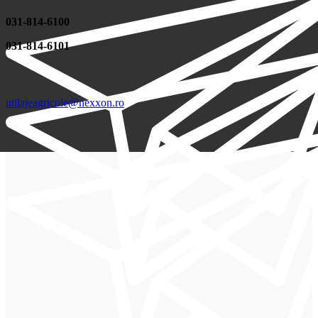
031-814-6100
031-814-6101
utilajeagricole@nexxon.ro