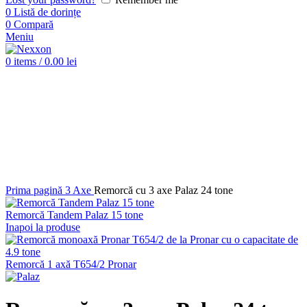
0
Listă de dorințe
0
Compară
Meniu
0
items
/
0.00
lei
Click pentru a mări imaginea
Prima pagină
3 Axe
Remorcă cu 3 axe Palaz 24 tone
Remorcă Tandem Palaz 15 tone
Inapoi la produse
Remorcă 1 axă T654/2 Pronar