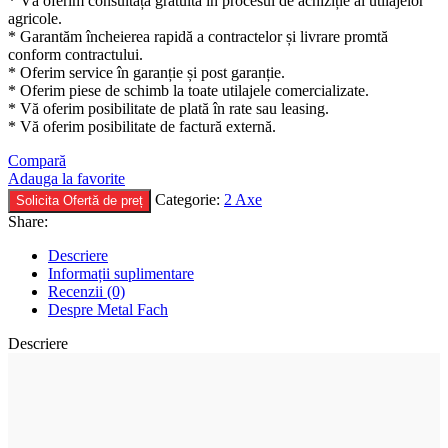
* Vă oferim consultață gratuită în procesul de achiziție al utilajelor
agricole.
* Garantăm încheierea rapidă a contractelor și livrare promtă
conform contractului.
* Oferim service în garanție și post garanție.
* Oferim piese de schimb la toate utilajele comercializate.
* Vă oferim posibilitate de plată în rate sau leasing.
* Vă oferim posibilitate de factură externă.
Compară
Adauga la favorite
Categorie:
2 Axe
Solicita Ofertă de preț
Share:
Descriere
Informații suplimentare
Recenzii (0)
Despre Metal Fach
Descriere