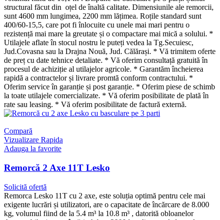
structural făcut din oțel de înaltă calitate. Dimensiunile ale remorcii,
sunt 4600 mm lungimea, 2200 mm lățimea. Roțile standard sunt
400/60-15,5, care pot fi înlocuite cu unele mai mari pentru o
rezistență mai mare la greutate și o compactare mai mică a solului. *
Utilajele aflate în stocul nostru le puteți vedea la Tg.Secuiesc,
Jud.Covasna sau la Drajna Nouă, Jud. Călărași. * Vă trimitem oferte
de preț cu date tehnice detaliate. * Vă oferim consultață gratuită în
procesul de achiziție al utilajelor agricole. * Garantăm încheierea
rapidă a contractelor și livrare promtă conform contractului. *
Oferim service în garanție și post garanție. * Oferim piese de schimb
la toate utilajele comercializate. * Vă oferim posibilitate de plată în
rate sau leasing. * Vă oferim posibilitate de factură externă.
Compară
Vizualizare Rapida
Adauga la favorite
Remorcă 2 Axe 11T Lesko
Solicită ofertă
Remorca Lesko 11T cu 2 axe, este soluția optimă pentru cele mai
exigente lucrări și utilizatori, are o capacitate de încărcare de 8.000
kg, volumul fiind de la 5.4 m³ la 10.8 m³ , datorită obloanelor