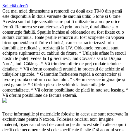
Solicită ofertă
Cea mai mică dimensiune a remorcii cu două axe T940 din gamă
este disponibilă în două variante de sarcină utilă: 5 tone și 6 tone.
Acestea sunt utilaje versatile care pot fi utilizate în aproape orice
fermă. Remorca se caracterizează prin precizie, durabilitate și o
construcție fiabilă. Spațiile închise al obloanelor au fost fixate cu o
sudură continuă. Toate părțile remorcii au fost acoperite cu vopsea
bicomponentă cu întărire chimică, care se caracterizează prin
durabilitate ridicată și rezistență la UV. Obloanele remorcii sunt
echipate suplimentar cu cabluri de fixare. * Utilajele aflate în stocul
nostru le puteți vedea la Tg.Secuiesc, Jud.Covasna sau la Drajna
Nouă, Jud. Călărași. * Vă trimitem oferte de preț cu date tehnice
detaliate. * Vă oferim consultață gratuită în procesul de achiziție al
utilajelor agricole. * Garantăm încheierea rapidă a contractelor și
livrare promtă conform contractului. * Oferim service în garanție și
post garanție. * Oferim piese de schimb la toate utilajele
comercializate. * Vă oferim posibilitate de plată în rate sau leasing. *
Vă oferim posibilitate de factură externă.
Toate informațiile și materialele folosite în acest site sunt rezervate în
exclusivitate pentru Nexxon. Folosirea oricărui text, imagine,
material, fișier sau obiect de construcție din acest site în alte scopuri
decât cele necomerciale și cele specificate în site fără acordul scris