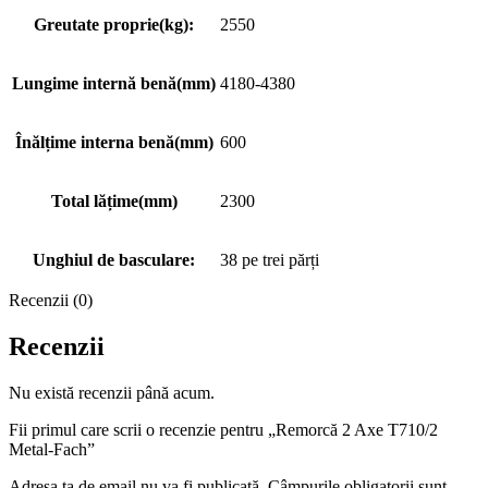
Greutate proprie(kg):
2550
Lungime internă benă(mm)
4180-4380
Înălțime interna benă(mm)
600
Total lățime(mm)
2300
Unghiul de basculare:
38 pe trei părți
Recenzii (0)
Recenzii
Nu există recenzii până acum.
Fii primul care scrii o recenzie pentru „Remorcă 2 Axe T710/2
Metal-Fach”
Adresa ta de email nu va fi publicată.
Câmpurile obligatorii sunt