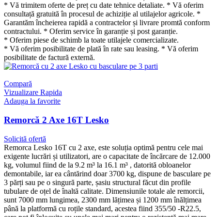
* Vă trimitem oferte de preț cu date tehnice detaliate. * Vă oferim
consultață gratuită în procesul de achiziție al utilajelor agricole. *
Garantăm încheierea rapidă a contractelor și livrare promtă conform
contractului. * Oferim service în garanție și post garanție.
* Oferim piese de schimb la toate utilajele comercializate.
* Vă oferim posibilitate de plată în rate sau leasing. * Vă oferim
posibilitate de factură externă.
Compară
Vizualizare Rapida
Adauga la favorite
Remorcă 2 Axe 16T Lesko
Solicită ofertă
Remorca Lesko 16T cu 2 axe, este soluția optimă pentru cele mai
exigente lucrări și utilizatori, are o capacitate de încărcare de 12.000
kg, volumul fiind de la 9.2 m³ la 16.1 m³ , datorită obloanelor
demontabile, iar ea cântărind doar 3700 kg, dispune de basculare pe
3 părți sau pe o singură parte, șasiu structural făcut din profile
tubulare de oțel de înaltă calitate. Dimensiunile totale ale remorcii,
sunt 7000 mm lungimea, 2300 mm lățimea și 1200 mm înălțimea
până la platformă cu roțile standard, acestea fiind 355/50 -R22.5,