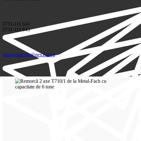
0731-111 644
0731-111 643
utilajeagricole@nexxon.ro