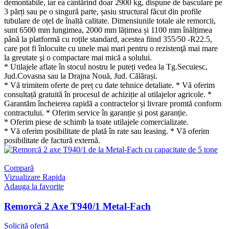
demontabile, iar ea cântărind doar 2900 kg, dispune de basculare pe
3 părți sau pe o singură parte, șasiu structural făcut din profile
tubulare de oțel de înaltă calitate. Dimensiunile totale ale remorcii,
sunt 6500 mm lungimea, 2000 mm lățimea și 1100 mm înălțimea
până la platformă cu roțile standard, acestea fiind 355/50 -R22.5,
care pot fi înlocuite cu unele mai mari pentru o rezistenţă mai mare
la greutate şi o compactare mai mică a solului.
* Utilajele aflate în stocul nostru le puteți vedea la Tg.Secuiesc,
Jud.Covasna sau la Drajna Nouă, Jud. Călărași.
* Vă trimitem oferte de preț cu date tehnice detaliate. * Vă oferim
consultață gratuită în procesul de achiziție al utilajelor agricole. *
Garantăm încheierea rapidă a contractelor și livrare promtă conform
contractului. * Oferim service în garanție și post garanție.
* Oferim piese de schimb la toate utilajele comercializate.
* Vă oferim posibilitate de plată în rate sau leasing. * Vă oferim
posibilitate de factură externă.
Compară
Vizualizare Rapida
Adauga la favorite
Remorcă 2 Axe T940/1 Metal-Fach
Solicită ofertă