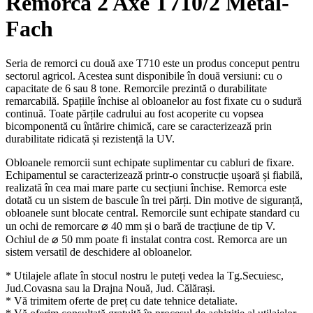
Remorcă 2 Axe T710/2 Metal-
Fach
Seria de remorci cu două axe T710 este un produs conceput pentru
sectorul agricol. Acestea sunt disponibile în două versiuni: cu o
capacitate de 6 sau 8 tone. Remorcile prezintă o durabilitate
remarcabilă. Spațiile închise al obloanelor au fost fixate cu o sudură
continuă. Toate părțile cadrului au fost acoperite cu vopsea
bicomponentă cu întărire chimică, care se caracterizează prin
durabilitate ridicată și rezistență la UV.
Obloanele remorcii sunt echipate suplimentar cu cabluri de fixare.
Echipamentul se caracterizează printr-o construcție ușoară și fiabilă,
realizată în cea mai mare parte cu secțiuni închise. Remorca este
dotată cu un sistem de bascule în trei părți. Din motive de siguranță,
obloanele sunt blocate central. Remorcile sunt echipate standard cu
un ochi de remorcare ⌀ 40 mm și o bară de tracțiune de tip V.
Ochiul de ⌀ 50 mm poate fi instalat contra cost. Remorca are un
sistem versatil de deschidere al obloanelor.
* Utilajele aflate în stocul nostru le puteți vedea la Tg.Secuiesc,
Jud.Covasna sau la Drajna Nouă, Jud. Călărași.
* Vă trimitem oferte de preț cu date tehnice detaliate.