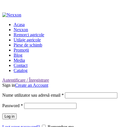
Adresa: Târgu Secuiesc, Covasna, Romania
Nr. Telefon: 0722-220-531
Acasa
Nexxon
Remorci agricole
Utilaje agricole
Piese de schimb
Promoții
Blog
Media
Contact
Catalog
Autentificare / Înregistrare
Sign in
Create an Account
Nume utilizator sau adresă email
*
Password
*
Log in
Lost your password?
Remember me