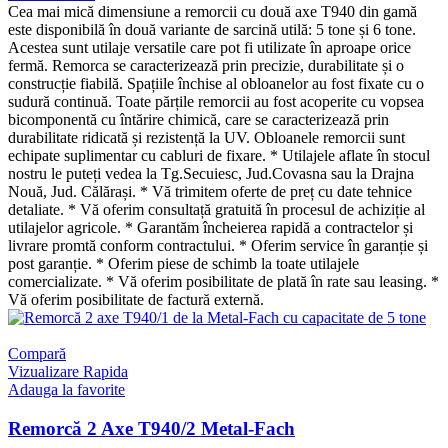
Cea mai mică dimensiune a remorcii cu două axe T940 din gamă
este disponibilă în două variante de sarcină utilă: 5 tone și 6 tone.
Acestea sunt utilaje versatile care pot fi utilizate în aproape orice
fermă. Remorca se caracterizează prin precizie, durabilitate și o
construcție fiabilă. Spațiile închise al obloanelor au fost fixate cu o
sudură continuă. Toate părțile remorcii au fost acoperite cu vopsea
bicomponentă cu întărire chimică, care se caracterizează prin
durabilitate ridicată și rezistență la UV. Obloanele remorcii sunt
echipate suplimentar cu cabluri de fixare. * Utilajele aflate în stocul
nostru le puteți vedea la Tg.Secuiesc, Jud.Covasna sau la Drajna
Nouă, Jud. Călărași. * Vă trimitem oferte de preț cu date tehnice
detaliate. * Vă oferim consultață gratuită în procesul de achiziție al
utilajelor agricole. * Garantăm încheierea rapidă a contractelor și
livrare promtă conform contractului. * Oferim service în garanție și
post garanție. * Oferim piese de schimb la toate utilajele
comercializate. * Vă oferim posibilitate de plată în rate sau leasing. *
Vă oferim posibilitate de factură externă.
Compară
Vizualizare Rapida
Adauga la favorite
Remorcă 2 Axe T940/2 Metal-Fach