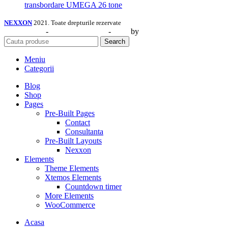
transbordare UMEGA 26 tone
NEXXON
2021. Toate drepturile rezervate
Web Design
-
Identitate Vizuală
-
SEO
by
CIDEV Concept.
Search
Meniu
Categorii
Blog
Shop
Pages
Pre-Built Pages
Contact
Consultanta
Pre-Built Layouts
Nexxon
Elements
Theme Elements
Xtemos Elements
Countdown timer
More Elements
WooCommerce
Acasa