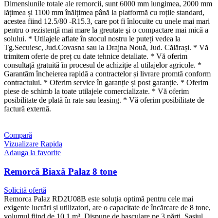
Dimensiunile totale ale remorcii, sunt 6000 mm lungimea, 2000 mm
lățimea și 1100 mm înălțimea până la platformă cu roțile standard,
acestea fiind 12.5/80 -R15.3, care pot fi înlocuite cu unele mai mari
pentru o rezistenţă mai mare la greutate şi o compactare mai mică a
solului. * Utilajele aflate în stocul nostru le puteți vedea la
Tg.Secuiesc, Jud.Covasna sau la Drajna Nouă, Jud. Călărași. * Vă
trimitem oferte de preț cu date tehnice detaliate. * Vă oferim
consultață gratuită în procesul de achiziție al utilajelor agricole. *
Garantăm încheierea rapidă a contractelor și livrare promtă conform
contractului. * Oferim service în garanție și post garanție. * Oferim
piese de schimb la toate utilajele comercializate. * Vă oferim
posibilitate de plată în rate sau leasing. * Vă oferim posibilitate de
factură externă.
Compară
Vizualizare Rapida
Adauga la favorite
Remorcă Biaxă Palaz 8 tone
Solicită ofertă
Remorca Palaz RD2U08B este soluția optimă pentru cele mai
exigente lucrări și utilizatori, are o capacitate de încărcare de 8 tone,
volumul fiind de 10,1 m³. Dispune de basculare pe 3 părți. Șasiul