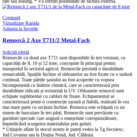
rate sau leasing. * Vă oferim posibilitate de factură externă.
Compară
Vizualizare Rapida
Adauga la favorite
Remorcă 2 Axe T711/2 Metal-Fach
Solicită ofertă
Remorcile cu două axe T711 sunt disponibile în trei versiuni, cu
capacități de 8, 10 și 12 tone, concepute în principal pentru
transportul în sectorul agricol. Remorcile prezintă o durabilitate
remarcabilă. Spațiile închise al obloanelor au fost fixate cu o sudură
continuă. Toate părțile șasiului au fost acoperite cu vopsea
bicomponentă cu întărire chimică, care se caracterizează prin
durabilitate ridicată și rezistență la UV. Obloanele remorcii sunt
echipate suplimentar cu cabluri de fixare. Echipamentul se
caracterizează printr-o construcție ușoară și fiabilă, realizată în cea
mai mare parte cu secțiuni închise. Remorca este echipată cu un
sistem de basculare în trei părți. Remorcile sunt prevăzute cu
garnituri speciale care asigură o etanșeitate corespunzătoare,
împiedicând scurgerea materialului prin goluri.
* Utilajele aflate în stocul nostru le puteți vedea la Tg.Secuiesc,
Jud.Covasna sau la Drajna Nouă, Jud. Călărași.