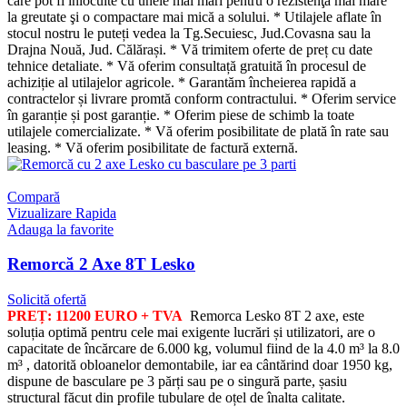
care pot fi înlocuite cu unele mai mari pentru o rezistenţă mai mare
la greutate şi o compactare mai mică a solului. * Utilajele aflate în
stocul nostru le puteți vedea la Tg.Secuiesc, Jud.Covasna sau la
Drajna Nouă, Jud. Călărași. * Vă trimitem oferte de preț cu date
tehnice detaliate. * Vă oferim consultață gratuită în procesul de
achiziție al utilajelor agricole. * Garantăm încheierea rapidă a
contractelor și livrare promtă conform contractului. * Oferim service
în garanție și post garanție. * Oferim piese de schimb la toate
utilajele comercializate. * Vă oferim posibilitate de plată în rate sau
leasing. * Vă oferim posibilitate de factură externă.
Compară
Vizualizare Rapida
Adauga la favorite
Remorcă 2 Axe 8T Lesko
Solicită ofertă
PREȚ: 11200 EURO + TVA
Remorca Lesko 8T 2 axe, este
soluția optimă pentru cele mai exigente lucrări și utilizatori, are o
capacitate de încărcare de 6.000 kg, volumul fiind de la 4.0 m³ la 8.0
m³ , datorită obloanelor demontabile, iar ea cântărind doar 1950 kg,
dispune de basculare pe 3 părți sau pe o singură parte, șasiu
structural făcut din profile tubulare de oțel de înalta calitate.