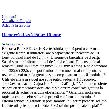
Compară
Vizualizare Rapida
Adauga la favorite
Remorcă Biaxă Palaz 10 tone
Solicită ofertă
Remorca Palaz RD2U010B este soluția optimă pentru cele mai
exigente lucrări și utilizatori, are o capacitate de încărcare de 10
tone, volumul fiind de 12,7 m³. Dispune de basculare pe 3 părți.
Șasiul structural făcut din oțel de înaltă calitate. Dimensiunile ale
remorcii, sunt 4600 mm lungimea, 2300 mm lățimea. Roțile standard
sunt 385/65-22,5, care pot fi înlocuite cu unele mai mari pentru o
rezistență mai mare la greutate și o compactare mai mică a solului. *
Utilajele aflate în stocul nostru le puteți vedea la Tg.Secuiesc,
Jud.Covasna sau la Drajna Nouă, Jud. Călărași. * Vă trimitem oferte
de preț cu date tehnice detaliate. * Vă oferim consultață gratuită în
procesul de achiziție al utilajelor agricole. * Garantăm încheierea
rapidă a contractelor și livrare promtă conform contractului. *
Oferim service în garanție și post garanție. * Oferim piese de schimb
la toate utilajele comercializate. * Vă oferim posibilitate de plată în