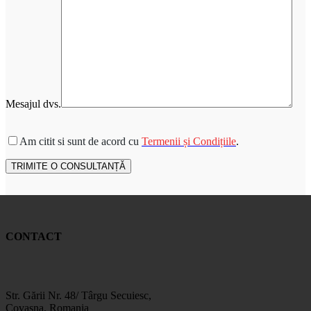
Mesajul dvs.
Please leave this field empty.
Am citit si sunt de acord cu
Termenii și Condițiile
.
CONTACT
Str. Gării Nr. 48/ Târgu Secuiesc,
Covasna, Romania