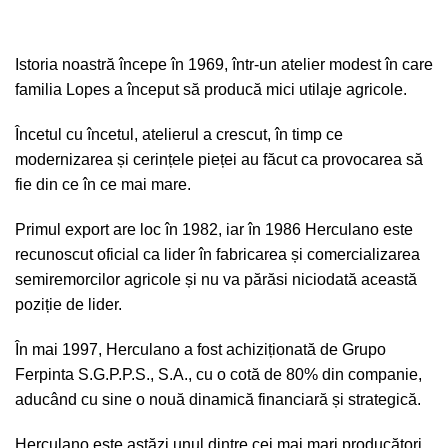
Istoria noastră începe în 1969, într-un atelier modest în care
familia Lopes a început să producă mici utilaje agricole.
Încetul cu încetul, atelierul a crescut, în timp ce
modernizarea și cerințele pieței au făcut ca provocarea să
fie din ce în ce mai mare.
Primul export are loc în 1982, iar în 1986 Herculano este
recunoscut oficial ca lider în fabricarea și comercializarea
semiremorcilor agricole și nu va părăsi niciodată această
poziție de lider.
În mai 1997, Herculano a fost achiziționată de Grupo
Ferpinta S.G.P.P.S., S.A., cu o cotă de 80% din companie,
aducând cu sine o nouă dinamică financiară și strategică.
Herculano este astăzi unul dintre cei mai mari producători